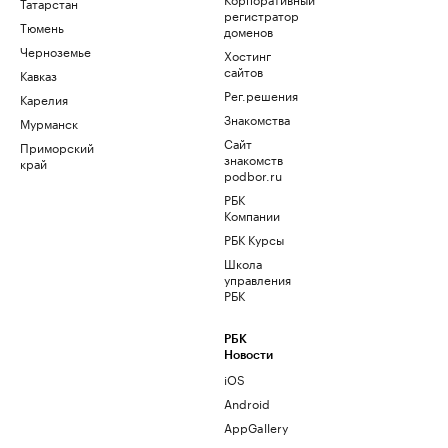
Татарстан
регистратор
Тюмень
доменов
Черноземье
Хостинг
сайтов
Кавказ
Рег.решения
Карелия
Знакомства
Мурманск
Сайт
Приморский
знакомств
край
podbor.ru
РБК
Компании
РБК Курсы
Школа
управления
РБК
РБК
Новости
iOS
Android
AppGallery