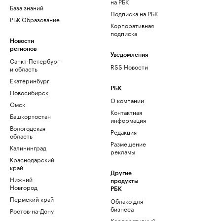
на РБК
База знаний
Подписка на РБК
РБК Образование
Корпоративная
подписка
Новости
регионов
Уведомления
Санкт-Петербург
RSS Новости
и область
Екатеринбург
РБК
Новосибирск
О компании
Омск
Контактная
Башкортостан
информация
Вологодская
Редакция
область
Размещение
Калининград
рекламы
Краснодарский
край
Другие
Нижний
продукты
Новгород
РБК
Пермский край
Облако для
бизнеса
Ростов-на-Дону
Корпоративный