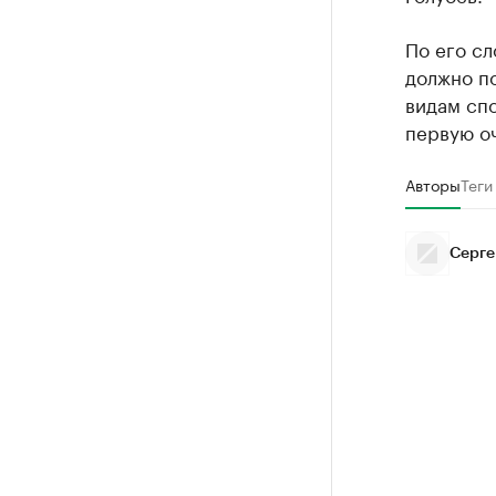
По его сл
должно п
видам спо
первую оч
Авторы
Теги
Серге