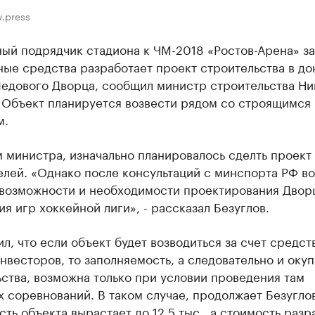
v.press
ый подрядчик стадиона к ЧМ-2018 «Ростов-Арена» за
ые средства разработает проект строительства в до
Ледового Дворца, сообщил министр строительства Ни
. Объект планируется возвести рядом со строящимся
м.
 министра, изначально планировалось сделть проект 
елей. «Однако после консультаций с минспорта РФ в
 возможности и необходимости проектирования Двор
я игр хоккейной лиги», - рассказал Безуглов.
л, что если объект будет возводиться за счет средст
нвесторов, то заполняемость, а следовательно и оку
ства, возможна только при условии проведения там
 соревнований. В таком случае, продолжает Безуглов
ть объекта вырастает до 12,5 тыс., а стоимость разр