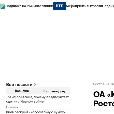
Подписка на РБК
Инвестиции
Мероприятия
Отрасли
Недви
РБК Курсы
РБК Life
Тренды
Визионеры
Национальные проекты
Горо
Спецпроекты СПб
Конференции СПб
Спецпроекты
Проверка конт
Ростов-на-Д
Все новости
Ростов-на-Дону
Весь мир
ОА «
Трамп объяснил, почему предпочитает
сделку с Ираном войне
Рост
Политика
Киев раскрыл «колоссальную сумму»