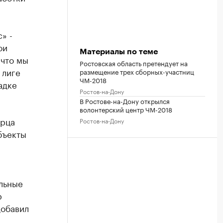
» -
ои
Материалы по теме
 что мы
Ростовская область претендует на
 лиге
размещение трех сборных-участниц
ЧМ-2018
адке
Ростов-на-Дону
В Ростове-на-Дону открылся
волонтерский центр ЧМ-2018
орца
Ростов-на-Дону
бъекты
ельные
р
добавил