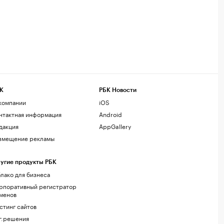
К
РБК Новости
компании
iOS
нтактная информация
Android
дакция
AppGallery
змещение рекламы
угие продукты РБК
лако для бизнеса
рпоративный регистратор
менов
стинг сайтов
г.решения