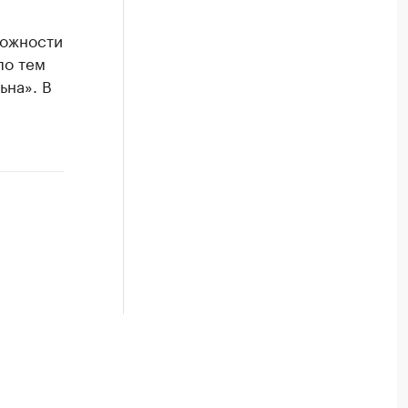
ложности
по тем
ьна». В