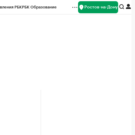
Ростов-на-Дону
вления РБК
РБК Образование
редитные рейтинги
Франшизы
Газета
ок наличной валюты