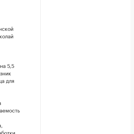
нской
колай
на 5,5
озник
ца для
в
паемость
,
аботки