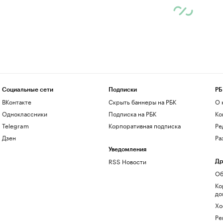
Социальные сети
Подписки
РБ
ВКонтакте
Скрыть баннеры на РБК
О 
Одноклассники
Подписка на РБК
Ко
Telegram
Корпоративная подписка
Ре
Дзен
Ра
Уведомления
RSS Новости
Др
Об
Ко
до
Хо
Ре