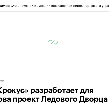
жимость
Autonews
РБК Компании
Телеканал
РБК Вино
Спорт
Школа упра
д
Стиль
Крипто
РБК Бизнес-среда
Дискуссионный клуб
Исследования
К
рагентов
Политика
Экономика
Бизнес
Технологии и медиа
Финансы
Рын
ону
Крокус» разработает для
ова проект Ледового Дворца