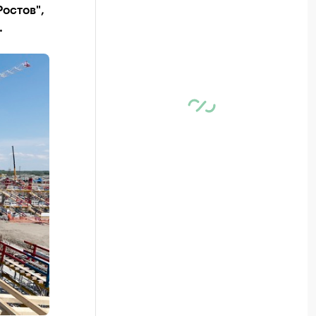
остов",
.