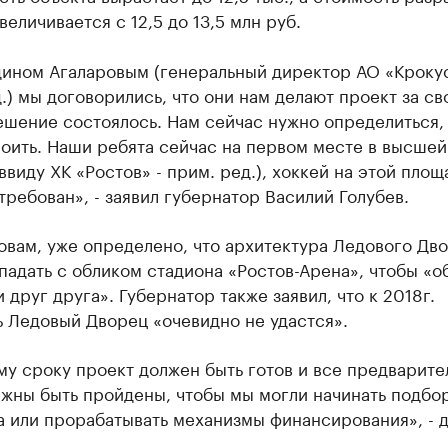
величивается с 12,5 до 13,5 млн руб.
дином Агаларовым (генеральный директор АО «Крокус
.) мы договорились, что они нам делают проект за св
ешение состоялось. Нам сейчас нужно определиться,
оить. Наши ребята сейчас на первом месте в высшей
ввиду ХК «Ростов» - прим. ред.), хоккей на этой площ
требован», - заявил губернатор Василий Голубев.
овам, уже определено, что архитектура Ледового Дв
падать с обликом стадиона «Ростов-Арена», чтобы «о
 друг друга». Губернатор также заявил, что к 2018г.
 Ледовый Дворец «очевидно не удастся».
му сроку проект должен быть готов и все предварит
лжны быть пройдены, чтобы мы могли начинать подбо
а или прорабатывать механизмы финансирования», - 