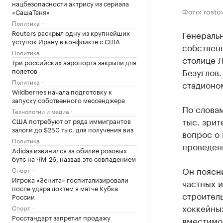
нацбезопасности актрису из сериала
Фото: rosto
«СашаТаня»
Политика
Reuters раскрыл одну из крупнейших
Генеральн
уступок Ирану в конфликте с США
собственн
Политика
столице 
Три российских аэропорта закрыли для
Безуглов
полетов
Политика
стадионо
Wildberries начала подготовку к
запуску собственного мессенджера
По словам
Технологии и медиа
тыс. зрит
США потребуют от ряда иммигрантов
залоги до $250 тыс. для получения виз
вопрос о
Политика
проведени
Adidas извинился за обилие розовых
бутс на ЧМ-26, назвав это совпадением
Он поясни
Спорт
Игрока «Зенита» госпитализировали
частных и
после удара локтем в матче Кубка
строитель
России
хоккейных
Спорт
Росстандарт запретил продажу
вместимос