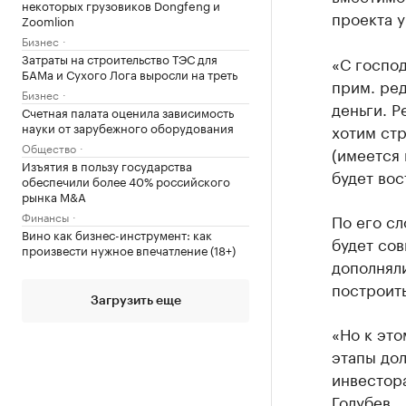
некоторых грузовиков Dongfeng и
проекта у
Zoomlion
Бизнес
Затраты на строительство ТЭС для
«С госпо
БАМа и Сухого Лога выросли на треть
прим. ред
Бизнес
деньги. Р
Счетная палата оценила зависимость
науки от зарубежного оборудования
хотим стр
Общество
(имеется 
Изъятия в пользу государства
будет вос
обеспечили более 40% российского
рынка M&A
Финансы
По его сл
Вино как бизнес-инструмент: как
будет сов
произвести нужное впечатление (18+)
дополняли
построить
Загрузить еще
«Но к это
этапы до
инвестор
Голубев.