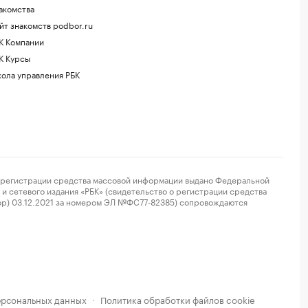
акомства
йт знакомств podbor.ru
К Компании
К Курсы
ола управления РБК
регистрации средства массовой информации выдано Федеральной
и сетевого издания «РБК» (свидетельство о регистрации средства
ор) 03.12.2021 за номером ЭЛ №ФС77-82385) сопровождаются
ерсональных данных
Политика обработки файлов cookie
·