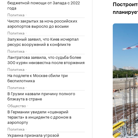
бюджетной помощи от Запада с 2022
Построить
года
планирует
Политика
Число закрытых за ночь российских
аэропортов выросло до восьми
Политика
Залужный заявил, что Киев исчерпал
ресурс вооружений в конфликте
Политика
Лантратова заявила, что судьба более
300 курян неизвестна после вторжения
Политика
На подлете к Москве сбили три
беспилотника
Политика
В Грузии назвали причину полного
блэкаута в стране
Общество
В Германии увидели «сценарий
теракта» в инциденте с дроном в
аэропорту
Политика
Украина признала угрозой