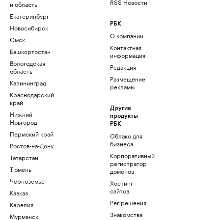
RSS Новости
и область
Екатеринбург
РБК
Новосибирск
О компании
Омск
Контактная
Башкортостан
информация
Вологодская
Редакция
область
Размещение
Калининград
рекламы
Краснодарский
край
Другие
Нижний
продукты
Новгород
РБК
Пермский край
Облако для
бизнеса
Ростов-на-Дону
Корпоративный
Татарстан
регистратор
Тюмень
доменов
Черноземье
Хостинг
сайтов
Кавказ
Рег.решения
Карелия
Знакомства
Мурманск