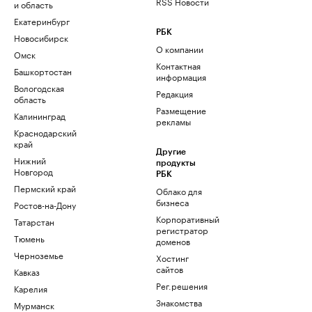
RSS Новости
и область
Екатеринбург
РБК
Новосибирск
О компании
Омск
Контактная
Башкортостан
информация
Вологодская
Редакция
область
Размещение
Калининград
рекламы
Краснодарский
край
Другие
Нижний
продукты
Новгород
РБК
Пермский край
Облако для
бизнеса
Ростов-на-Дону
Корпоративный
Татарстан
регистратор
Тюмень
доменов
Черноземье
Хостинг
сайтов
Кавказ
Рег.решения
Карелия
Знакомства
Мурманск