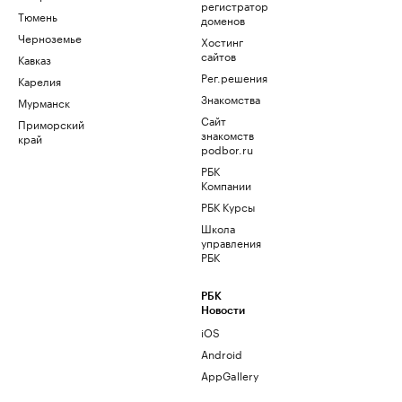
регистратор
Тюмень
доменов
Черноземье
Хостинг
сайтов
Кавказ
Рег.решения
Карелия
Знакомства
Мурманск
Сайт
Приморский
знакомств
край
podbor.ru
РБК
Компании
РБК Курсы
Школа
управления
РБК
РБК
Новости
iOS
Android
AppGallery