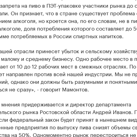
запрета на пиво в ПЭТ-упаковке участники рынка до 
ли. Он признает, что в стране существует проблема 
ием алкоголя, но кроется она, по его словам, не в пи
лкоголе, доля потребления которого составляет до 
мме потребляемых в России спиртных напитков.
ашей отрасли принесет убыток и сельскому хозяйству
 малому и среднему бизнесу. Одно рабочее место в 
ает от 10 до 12 рабочих мест в смежных отраслях. По
ет направлен против всей нашей индустрии. Мы не п
ий, однако они должны быть разумными и понятными
ся не сразу», - говорит Мамонтов.
 мнения придерживается и директор департамента
льского рынка Ростовской области Андрей Иванов. П
сли федеральный закон будет принят в нынешнем вид
енные предприятия по выпуску пива снизят объемы с
ства на 50%. Одномоментно рынок перестроиться не