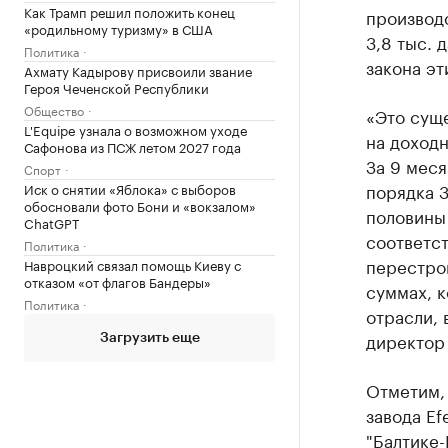
Как Трамп решил положить конец
производ
«родильному туризму» в США
3,8 тыс. 
Политика
закона эт
Ахмату Кадырову присвоили звание
Героя Чеченской Республики
Общество
«Это суще
L'Equipe узнала о возможном уходе
на доход
Сафонова из ПСЖ летом 2027 года
За 9 меся
Спорт
порядка 3
Иск о снятии «Яблока» с выборов
обосновали фото Бони и «вокзалом»
половины 
ChatGPT
соответс
Политика
перестрои
Навроцкий связал помощь Киеву с
отказом «от флагов Бандеры»
суммах, к
Политика
отрасли, 
директор 
Загрузить еще
Отметим, 
завода Ef
"Балтике-