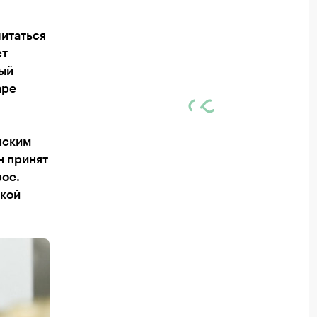
итаться
ет
ый
аре
нским
н принят
рое.
акой