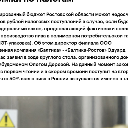
ированный бюджет Ростовской области может недосч
в рублей налоговых поступлений в случае, если буд
едеральный закон, предполагающий фактически полн
 производство пива в полимерной потребительской т
ПЭТ-упаковка). Об этом директор филиала ООО
нная компания «Балтика» - «Балтика-Ростов» Эдуард
с заявил в ходе круглого стола, организованного до
мбудсменом Олегом Дерезой. На данный момент зако
в первом чтении и в скором времени поступит на вто
что 50% всего пива в России выпускается именно в т