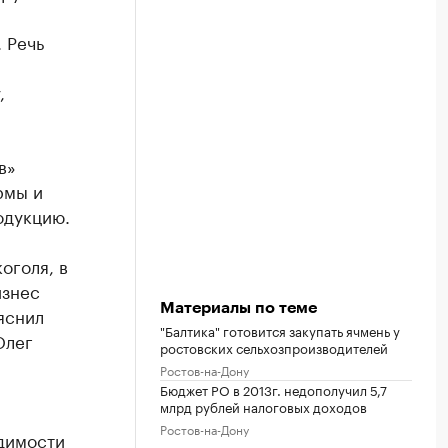
 Речь
,
в»
рмы и
одукцию.
оголя, в
изнес
Материалы по теме
яснил
"Балтика" готовится закупать ячмень у
Олег
ростовских сельхозпроизводителей
Ростов-на-Дону
Бюджет РО в 2013г. недополучил 5,7
млрд рублей налоговых доходов
Ростов-на-Дону
димости