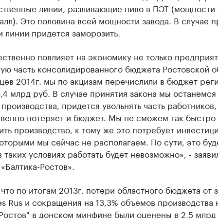
ственные линии, разливающие пиво в ПЭТ (мощности 
далл). Это половина всей мощности завода. В случае 
и линии придется заморозить.
ственно повлияет на экономику не только предприят
ную часть консолидированного бюджета Ростовской о
цев 2014г. мы по акцизам перечислили в бюджет рег
,4 млрд руб. В случае принятия закона мы останемся
производства, придется увольнять часть работников,
твенно потеряет и бюджет. Мы не сможем так быстро
ть производство, к тому же это потребует инвестици
оторыми мы сейчас не располагаем. По сути, это буд
в таких условиях работать будет невозможно», - заяви
«Балтика-Ростов».
что по итогам 2013г. потери областного бюджета от 
es Rus и сокращения на 13,3% объемов производства 
Ростов" в донском минфине были оценены в 2,5 млрд 