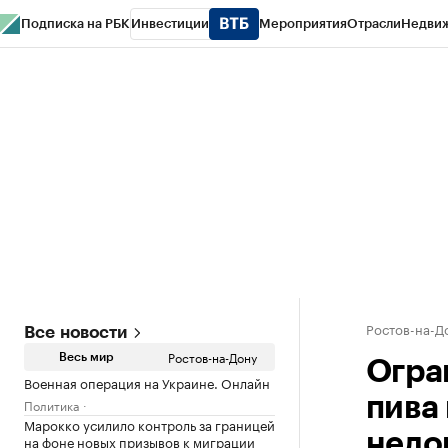
Подписка на РБК
Инвестиции
Мероприятия
Отрасли
Недви
РБК Курсы
РБК Life
Тренды
Визионеры
Национальные проекты
Горо
Спецпроекты СПб
Конференции СПб
Спецпроекты
Проверка конт
Ростов-на-Д
Все новости
Ростов-на-Дону
Весь мир
Огра
Военная операция на Украине. Онлайн
пива
Политика
Марокко усилило контроль за границей
недо
на фоне новых призывов к миграции