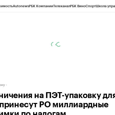
жимость
Autonews
РБК Компании
Телеканал
РБК Вино
Спорт
Школа упра
д
Стиль
Крипто
РБК Бизнес-среда
Дискуссионный клуб
Исследования
К
рагентов
Политика
Экономика
Бизнес
Технологии и медиа
Финансы
Рын
ону
ничения на ПЭТ-упаковку дл
 принесут РО миллиардные
имки по налогам