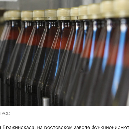
-ТАСС
м Бражинскаса, на ростовском заводе функционируют