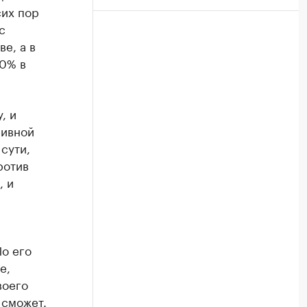
сих пор
с
ве, а в
50% в
, и
пивной
 сути,
ротив
, и
о его
е,
воего
 сможет.