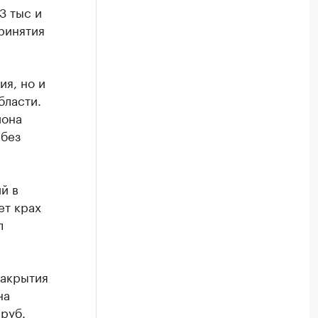
3 тыс и
принятия
ия, но и
бласти.
иона
 без
й в
ет крах
л
закрытия
на
руб.