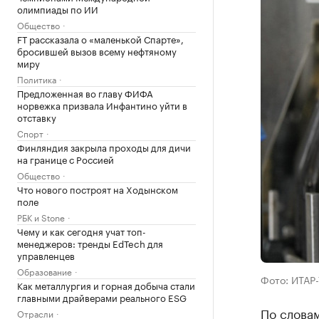
олимпиады по ИИ
Общество
FT рассказала о «маленькой Спарте»,
бросившей вызов всему нефтяному
миру
Политика
Предложенная во главу ФИФА
норвежка призвала Инфантино уйти в
отставку
Спорт
Финляндия закрыла проходы для дичи
на границе с Россией
Общество
Что нового построят на Ходынском
поле
РБК и Stone
Чему и как сегодня учат топ-
менеджеров: тренды EdTech для
управленцев
Образование
Фото: ИТАР
Как металлургия и горная добыча стали
главными драйверами реального ESG
По слова
Отрасли