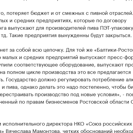
о, потеряет бюджет и от смежных с пивной отраслей.
лых и средних предприятиях, которые по договору
га выпускают для производителей пива ПЭТ-упаковку
тд. Такие предприятия вынужденны будут закрыться.
нет за собой всю цепочку. Для той же «Балтики-Росто
о малых и средних предприятий выпускают пресс-фо
купили соответствующее оборудование, выпускают пр
на полном цикле производства это все предлагается
ь. Государство должно регулировать потребление алк
 и пива, однако делать это надо постепенно, чтобы б
ерестраивать производство под новые условия», - по
ченный по правам бизнесменов Ростовской области 
м исполнительного директора НКО «Союз российских
в» Вячеслава Мамонтова, четких обоснований необхо