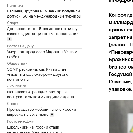
Политика
Валиева, Трусова и Гуменник получили
допуск ISU на международные турниры
Консолид
Спорт
миллиардо
Дон вошел в топ-5 регионов по числу
принят ф
заявок в дистанционном голосовании
запрет на
(далее – 
Ростов-на-Дону
Умер поп-продюсер Мадонны Уильям
«Пивоваре
Орбит
Бражинска
Общество
бизнес-о
SCMP раскрыла, как Китай стал
«главным коллектором» другого
Госдумой 
континента
Отметим, 
Экономика
упаковке.
Испанская «Гранада» расторгла
контракт с сыном Зинедина Зидана
Спорт
Производство мебели на юге России
выросло на 5% в июне
Ростов-на-Дону
Школьники из России стали
чемпионами Международной