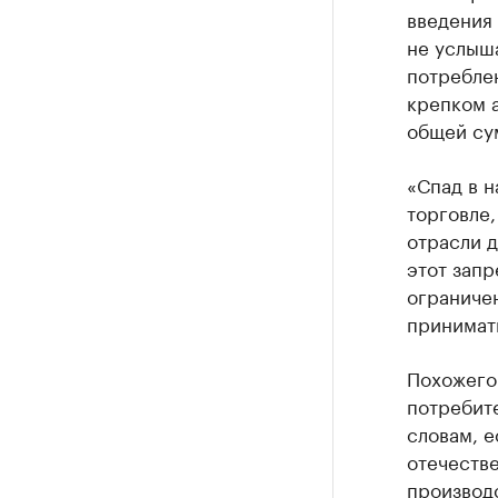
введения 
не услыша
потреблен
крепком а
общей су
«Спад в н
торговле,
отрасли д
этот запр
ограничен
принимать
Похожего
потребите
словам, е
отечеств
производ