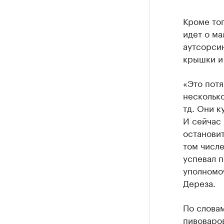
Кроме тог
идет о ма
аутсорсин
крышки и 
«Это потя
нескольк
тд. Они 
И сейчас 
остановит
том числе
успевал п
уполномо
Дереза.
По слова
пивоваро