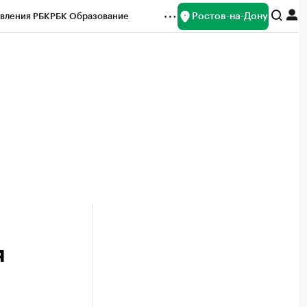
Ростов-на-Дону
вления РБК
РБК Образование
редитные рейтинги
Франшизы
Газета
ок наличной валюты
я