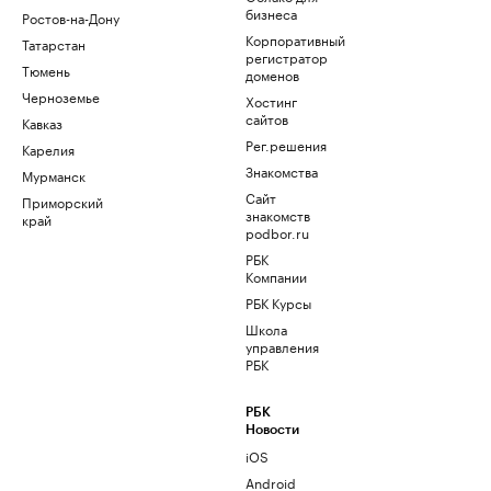
бизнеса
Ростов-на-Дону
Корпоративный
Татарстан
регистратор
Тюмень
доменов
Черноземье
Хостинг
сайтов
Кавказ
Рег.решения
Карелия
Знакомства
Мурманск
Сайт
Приморский
знакомств
край
podbor.ru
РБК
Компании
РБК Курсы
Школа
управления
РБК
РБК
Новости
iOS
Android