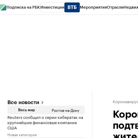
Подписка на РБК
Инвестиции
Мероприятия
Отрасли
Недви
РБК Курсы
РБК Life
Тренды
Визионеры
Национальные проекты
Горо
Спецпроекты СПб
Конференции СПб
Спецпроекты
Проверка конт
Коронавирус
Все новости
Ростов-на-Дону
Весь мир
Коро
Reuters сообщил о серии кибератак на
крупнейшие финансовые компании
подт
США
Новая категория
жите