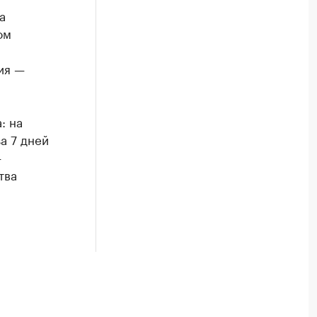
а
ом
ия —
: на
а 7 дней
—
тва