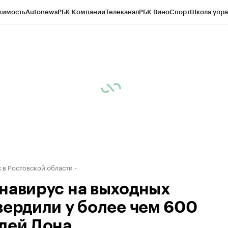
жимость
Autonews
РБК Компании
Телеканал
РБК Вино
Спорт
Школа упра
д
Стиль
Крипто
РБК Бизнес-среда
Дискуссионный клуб
Исследования
К
рагентов
Политика
Экономика
Бизнес
Технологии и медиа
Финансы
Рын
 в Ростовской области
навирус на выходных
вердили у более чем 600
лей Дона