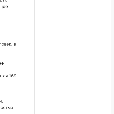
бщее
овек, в
не
ятся 169
и,
ностью