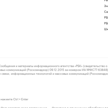
Зн
Са
РБ
РБ
Шк
ения и материалы информационного агентства «РБК» (свидетельство о 
овых коммуникаций (Роскомнадзор) 09.12.2015 за номером ИА №ФС77-63848) 
 связи, информационных технологий и массовых коммуникаций (Роскомнадз
нажмите Ctrl + Enter
Пользовательское соглашение
Политика в отношении обработки п
·