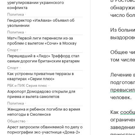
урегулировании украинского
обнаружи
конфликта
число бол
Политика
Гендиректор «ИжАвиа» объявил об
увольнении
Из больни
Политика
выздорове
Матч Первой лиги перенесли из-за
проблем с вылетом «Сочи» в Москву
Спорт
Общее чис
Перешедший в «Лидс» Траффорд стал
том числе
самым дорогим британским вратарем
Спорт
Как устроены приватные террасы в
Лечение в
квартирах «Серии плюс»
подготовл
РБК и ПИК Серия плюс
превысил
Аэропорт Домодедово открыли для
человек.
приема и вылета самолетов
Политика
Женщина и ребенок погибли во время
Как
сооб
непогоды в Смоленске
ограничен
Общество
заведения
Арест запросили обвиняемой по делу о
порнографии экс-участнице «Дома-2»
приостана