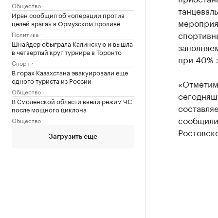
Общество
танцеваль
Иран сообщил об «операции против
мероприят
целей врага» в Ормузском проливе
спортивн
Политика
Шнайдер обыграла Калинскую и вышла
заполняе
в четвертый круг турнира в Торонто
при 40% 
Спорт
В горах Казахстана эвакуировали еще
одного туриста из России
«Отметим
Общество
сегодняшн
В Смоленской области ввели режим ЧС
составляе
после мощного циклона
сообщили
Общество
Ростовско
Загрузить еще