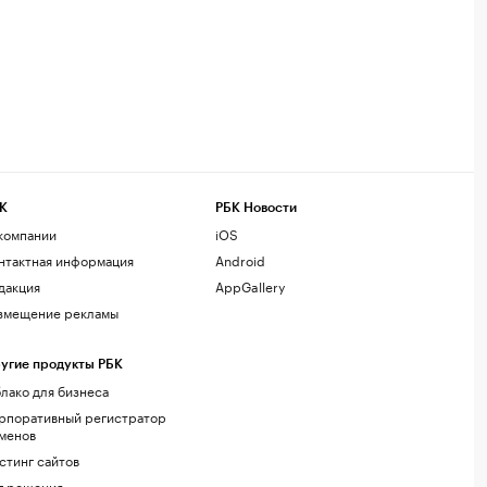
К
РБК Новости
компании
iOS
нтактная информация
Android
дакция
AppGallery
змещение рекламы
угие продукты РБК
лако для бизнеса
рпоративный регистратор
менов
стинг сайтов
г.решения