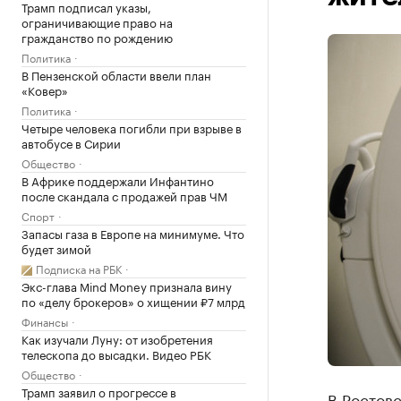
Трамп подписал указы,
ограничивающие право на
гражданство по рождению
Политика
В Пензенской области ввели план
«Ковер»
Политика
Четыре человека погибли при взрыве в
автобусе в Сирии
Общество
В Африке поддержали Инфантино
после скандала с продажей прав ЧМ
Спорт
Запасы газа в Европе на минимуме. Что
будет зимой
Подписка на РБК
Экс-глава Mind Money признала вину
по «делу брокеров» о хищении ₽7 млрд
Финансы
Как изучали Луну: от изобретения
телескопа до высадки. Видео РБК
Общество
Трамп заявил о прогрессе в
В Ростовс