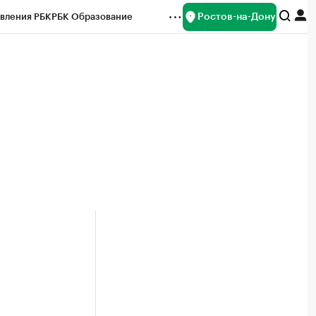
Ростов-на-Дону
вления РБК
РБК Образование
редитные рейтинги
Франшизы
Газета
ок наличной валюты