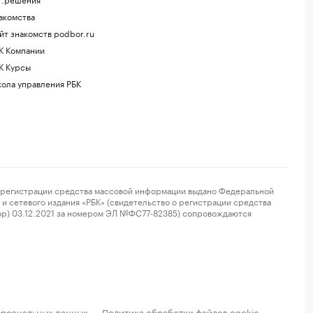
акомства
йт знакомств podbor.ru
К Компании
К Курсы
ола управления РБК
регистрации средства массовой информации выдано Федеральной
и сетевого издания «РБК» (свидетельство о регистрации средства
ор) 03.12.2021 за номером ЭЛ №ФС77-82385) сопровождаются
ерсональных данных
Политика обработки файлов cookie
·