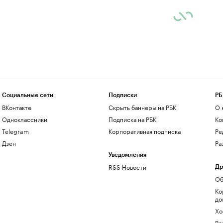
Социальные сети
Подписки
РБ
ВКонтакте
Скрыть баннеры на РБК
О 
Одноклассники
Подписка на РБК
Ко
Telegram
Корпоративная подписка
Ре
Дзен
Ра
Уведомления
RSS Новости
Др
Об
Ко
до
Хо
Ре