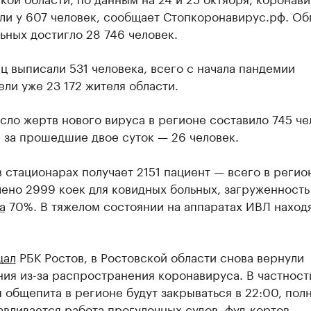
ли у 607 человек, сообщает Стопкоронавирус.рф. О
ьных достигло 28 746 человек.
ц выписали 531 человека, всего с начала пандемии
ли уже 23 172 жителя области.
ло жертв нового вируса в регионе составило 745 чел
 за прошедшие двое суток — 26 человек.
 стационарах получает 2151 пациент — всего в регио
ено 2999 коек для ковидных больных, загруженность
а
70%. В тяжелом состоянии на аппаратах ИВЛ наход
щал
РБК Ростов, в Ростовской области снова вернули
ия из-за распространения коронавируса. В частност
 общепита в регионе будут закрываться в 22:00, пол
вливается работа прогулочных судов, фуд-кортов,