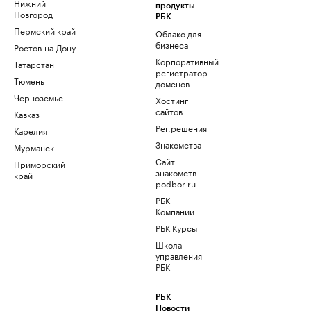
Нижний
продукты
Новгород
РБК
Пермский край
Облако для
бизнеса
Ростов-на-Дону
Корпоративный
Татарстан
регистратор
Тюмень
доменов
Черноземье
Хостинг
сайтов
Кавказ
Рег.решения
Карелия
Знакомства
Мурманск
Сайт
Приморский
знакомств
край
podbor.ru
РБК
Компании
РБК Курсы
Школа
управления
РБК
РБК
Новости