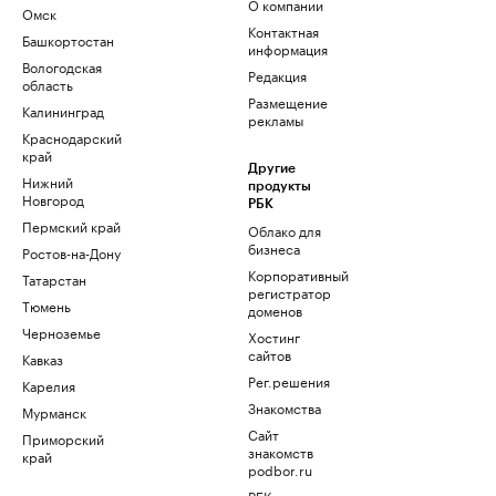
О компании
Омск
Контактная
Башкортостан
информация
Вологодская
Редакция
область
Размещение
Калининград
рекламы
Краснодарский
край
Другие
Нижний
продукты
Новгород
РБК
Пермский край
Облако для
бизнеса
Ростов-на-Дону
Корпоративный
Татарстан
регистратор
Тюмень
доменов
Черноземье
Хостинг
сайтов
Кавказ
Рег.решения
Карелия
Знакомства
Мурманск
Сайт
Приморский
знакомств
край
podbor.ru
РБК