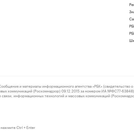
Ре
Зн
Са
РБ
РБ
Шк
ения и материалы информационного агентства «РБК» (свидетельство о 
овых коммуникаций (Роскомнадзор) 09.12.2015 за номером ИА №ФС77-63848) 
 связи, информационных технологий и массовых коммуникаций (Роскомнадз
нажмите Ctrl + Enter