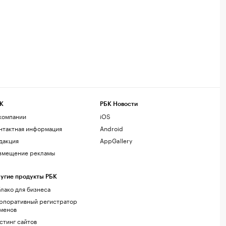
К
РБК Новости
компании
iOS
нтактная информация
Android
дакция
AppGallery
змещение рекламы
угие продукты РБК
лако для бизнеса
рпоративный регистратор
менов
стинг сайтов