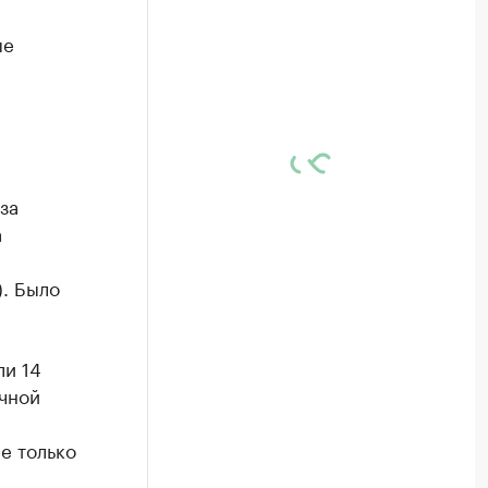
ые
за
а
). Было
ли 14
ачной
е только