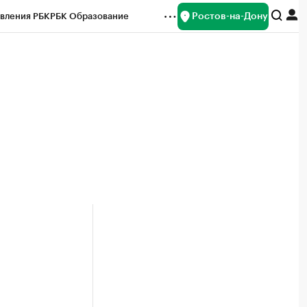
Ростов-на-Дону
вления РБК
РБК Образование
редитные рейтинги
Франшизы
Газета
ок наличной валюты