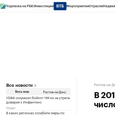
Подписка на РБК
Инвестиции
Мероприятия
Отрасли
Недви
РБК Курсы
РБК Life
Тренды
Визионеры
Национальные проекты
Горо
Спецпроекты СПб
Конференции СПб
Спецпроекты
Проверка конт
Ростов-на-Д
Все новости
Ростов-на-Дону
Весь мир
В 201
УЕФА сохранил бойкот ЧМ из-за утраты
доверия к Инфантино
числ
Спорт
В каких регионах ослабили меры по