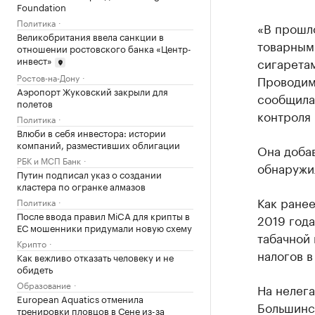
Foundation
Политика
«В прошло
Великобритания ввела санкции в
товарными
отношении ростовского банка «Центр-
инвест»
сигаретам
Ростов-на-Дону
Проводим 
Аэропорт Жуковский закрыли для
сообщила
полетов
контроля 
Политика
Влюби в себя инвестора: истории
компаний, разместивших облигации
Она добав
РБК и МСП Банк
обнаружи
Путин подписал указ о создании
кластера по огранке алмазов
Как ране
Политика
После ввода правил MiCA для крипты в
2019 год
ЕС мошенники придумали новую схему
табачной 
Крипто
налогов 
Как вежливо отказать человеку и не
обидеть
Образование
На нелег
European Aquatics отменила
Большинс
тренировки пловцов в Сене из-за