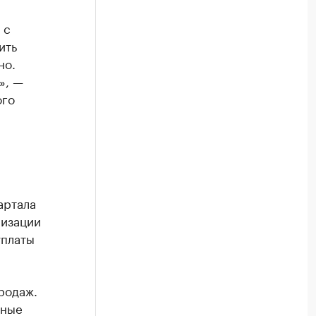
 с
ить
но.
», —
ого
артала
лизации
уплаты
родаж.
рные