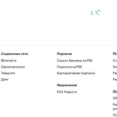
Социальные сети
Подписки
РБ
ВКонтакте
Скрыть баннеры на РБК
О 
Одноклассники
Подписка на РБК
Ко
Telegram
Корпоративная подписка
Ре
Дзен
Ра
Уведомления
RSS Новости
Др
Об
Ко
до
Хо