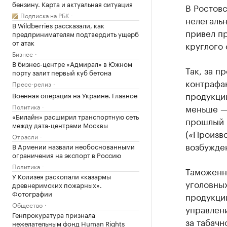
бензину. Карта и актуальная ситуация
В Ростовс
Подписка на РБК
нелегаль
В Wildberries рассказали, как
привел п
предпринимателям подтвердить ущерб
от атак
круглого 
Бизнес
В бизнес-центре «Адмирал» в Южном
Так, за п
порту залит первый куб бетона
контрафак
Пресс-релиз
продукции
Военная операция на Украине. Главное
Политика
меньше — 
«Билайн» расширил транспортную сеть
прошлый г
между дата-центрами Москвы
(«Произво
Отрасли
возбужден
В Армении назвали необоснованными
ограничения на экспорт в Россию
Политика
Таможенны
У Колизея раскопали «казармы
уголовных
древнеримских пожарных».
Фотографии
продукци
Общество
управлени
Генпрокуратура признала
за табачн
нежелательным фонд Human Rights