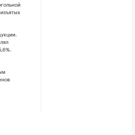
огольной
 изъятых
дукции.
влял
5,6%.
ым
енов