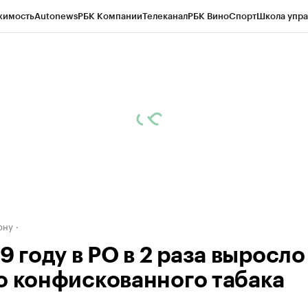
жимость
Autonews
РБК Компании
Телеканал
РБК Вино
Спорт
Школа упра
д
Стиль
Крипто
РБК Бизнес-среда
Дискуссионный клуб
Исследования
К
рагентов
Политика
Экономика
Бизнес
Технологии и медиа
Финансы
Рын
ону
9 году в РО в 2 раза выросло
о конфискованного табака