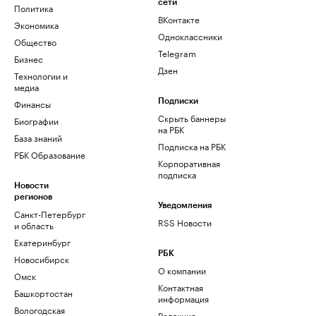
сети
Политика
ВКонтакте
Экономика
Одноклассники
Общество
Telegram
Бизнес
Дзен
Технологии и
медиа
Финансы
Подписки
Скрыть баннеры
Биографии
на РБК
База знаний
Подписка на РБК
РБК Образование
Корпоративная
подписка
Новости
регионов
Уведомления
Санкт-Петербург
RSS Новости
и область
Екатеринбург
РБК
Новосибирск
О компании
Омск
Контактная
Башкортостан
информация
Вологодская
Редакция