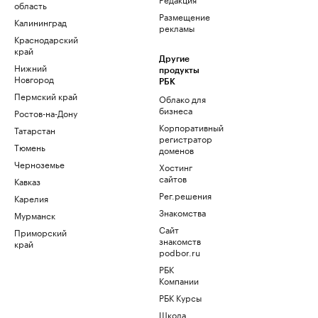
область
Размещение
Калининград
рекламы
Краснодарский
край
Другие
Нижний
продукты
Новгород
РБК
Пермский край
Облако для
бизнеса
Ростов-на-Дону
Корпоративный
Татарстан
регистратор
Тюмень
доменов
Черноземье
Хостинг
сайтов
Кавказ
Рег.решения
Карелия
Знакомства
Мурманск
Сайт
Приморский
знакомств
край
podbor.ru
РБК
Компании
РБК Курсы
Школа