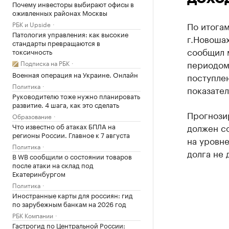
Почему инвесторы выбирают офисы в
оживленных районах Москвы
РБК и Upside
По итогам
Патология управления: как высокие
г.Новошах
стандарты превращаются в
сообщил 
токсичность
периодом 
Подписка на РБК
Военная операция на Украине. Онлайн
поступлен
Политика
показател
Руководителю тоже нужно планировать
развитие. 4 шага, как это сделать
Прогнози
Образование
Что известно об атаках БПЛА на
должен со
регионы России. Главное к 7 августа
на уровне
Политика
долга не 
В WB сообщили о состоянии товаров
после атаки на склад под
Екатеринбургом
Политика
Иностранные карты для россиян: гид
по зарубежным банкам на 2026 год
РБК Компании
Гастрогид по Центральной России: