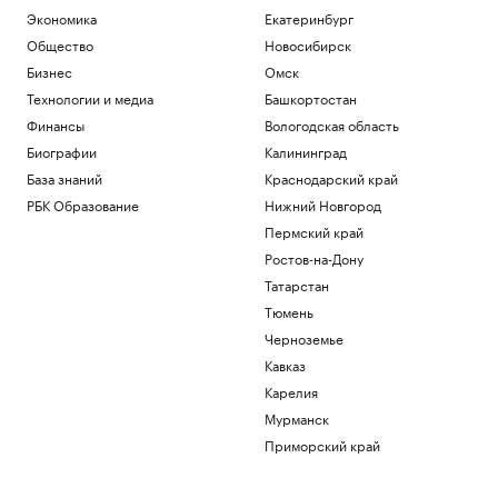
В результате нападений на
Экономика
Екатеринбург
криптоинвесторов украдено $30 млн с
Общество
Новосибирск
начала года
Бизнес
Омск
Крипто
Финансы после 60: ошибки, которые
Технологии и медиа
Башкортостан
стоят дорого
Финансы
Вологодская область
РБК Компании
Биографии
Калининград
Чему и как сегодня учат топ-
База знаний
Краснодарский край
менеджеров: тренды EdTech для
управленцев
РБК Образование
Нижний Новгород
Образование
Пермский край
Россияне борются с тревожностью в
Ростов-на-Дону
конных клубах. Как устроен их бизнес
Татарстан
Подписка на РБК
Тюмень
Власти Ростова-на-Дону направят ₽16
млн на украшение улиц ко Дню города
Черноземье
Кавказ
Ростов-на-Дону
Карелия
Мурманск
Загрузить еще
Приморский край