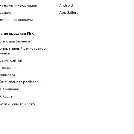
нтактная информация
Android
дакция
AppGallery
змещение рекламы
угие продукты РБК
лако для бизнеса
рпоративный регистратор
менов
стинг сайтов
г.решения
акомства
йт знакомств podbor.ru
К Компании
К Курсы
ола управления РБК