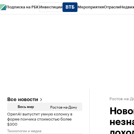
Подписка на РБК
Инвестиции
Мероприятия
Отрасли
Недви
РБК Курсы
РБК Life
Тренды
Визионеры
Национальные проекты
Горо
Спецпроекты СПб
Конференции СПб
Спецпроекты
Проверка конт
Ростов-на-Д
Все новости
Ростов-на-Дону
Весь мир
Новош
OpenAI выпустит умную колонку в
форме пончика стоимостью более
незн
$300
Технологии и медиа
дохо