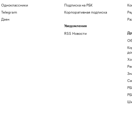
Одноклассники
Подписка на РБК
Ко
Telegram
Корпоративная подписка
Ре
Дзен
Ра
Уведомления
RSS Новости
Др
Об
Ко
до
Хо
Ре
Зн
Са
РБ
РБ
Шк