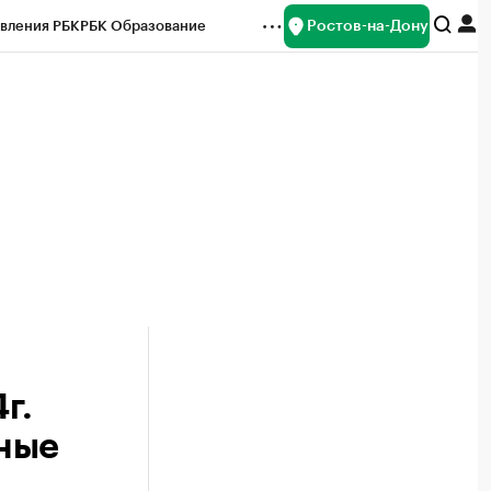
Ростов-на-Дону
вления РБК
РБК Образование
редитные рейтинги
Франшизы
Газета
ок наличной валюты
г.
ные