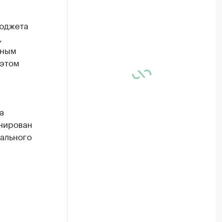
бюджета
,
чным
 этом
а
анирован
ального