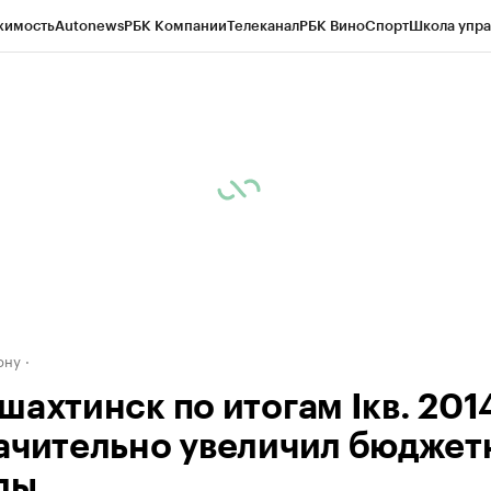
жимость
Autonews
РБК Компании
Телеканал
РБК Вино
Спорт
Школа упра
д
Стиль
Крипто
РБК Бизнес-среда
Дискуссионный клуб
Исследования
К
рагентов
Политика
Экономика
Бизнес
Технологии и медиа
Финансы
Рын
ону
ахтинск по итогам Iкв. 2014
ачительно увеличил бюджет
ды