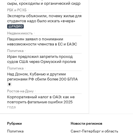
сыры, крокодилы и органический сидр
РБК и РСХБ
Эксперты объяснили, почему жилье для
студентов надо было искать «вчера»
РАДИО
Недвижимость
Пашинян заявил о понимании
невозможности членства в ЕС и ЕАЭС
Политика
Иран предложил запретить проход
судов США через Ормузский пролив
Политика
Над Доном, Кубанью и другими
регионами РФ сбили более 200 БПЛА
Ростов-на-Дону
Корпоративный налог в ОАЭ: как не
повторить фатальные ошибки 2025
года
Подписка на РБК
Инвесторы вложили рекордные ₽33,7
млрд в фонды денежного рынка в июле
Рубрики
Новости регионов
Политика
Санкт-Петербург и область
Инвестиции