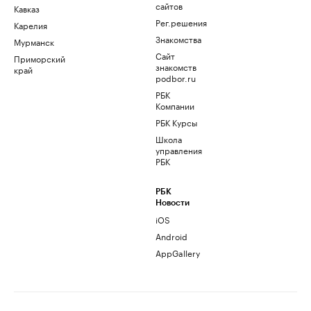
сайтов
Кавказ
Рег.решения
Карелия
Знакомства
Мурманск
Сайт
Приморский
знакомств
край
podbor.ru
РБК
Компании
РБК Курсы
Школа
управления
РБК
РБК
Новости
iOS
Android
AppGallery