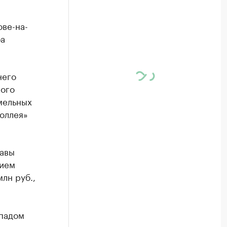
ве-на-
ба
него
кого
мельных
оллея»
равы
рием
лн руб.,
епадом