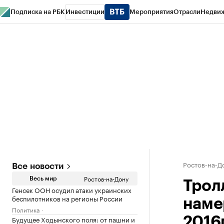
Подписка на РБК
Инвестиции
Мероприятия
Отрасли
Недви
РБК Курсы
РБК Life
Тренды
Визионеры
Национальные проекты
Горо
Спецпроекты СПб
Конференции СПб
Спецпроекты
Проверка конт
Ростов-на-Д
Все новости
Ростов-на-Дону
Весь мир
Трол
Генсек ООН осудил атаки украинских
беспилотников на регионы России
наме
Политика
Будущее Ходынского поля: от пашни и
2016г