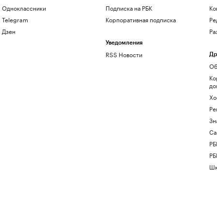
Одноклассники
Подписка на РБК
Ко
Telegram
Корпоративная подписка
Ре
Дзен
Ра
Уведомления
RSS Новости
Др
Об
Ко
до
Хо
Ре
Зн
Са
РБ
РБ
Шк