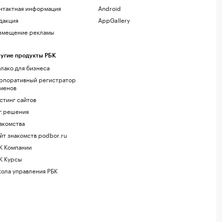
нтактная информация
Android
дакция
AppGallery
змещение рекламы
угие продукты РБК
лако для бизнеса
рпоративный регистратор
менов
стинг сайтов
г.решения
акомства
йт знакомств podbor.ru
К Компании
К Курсы
ола управления РБК