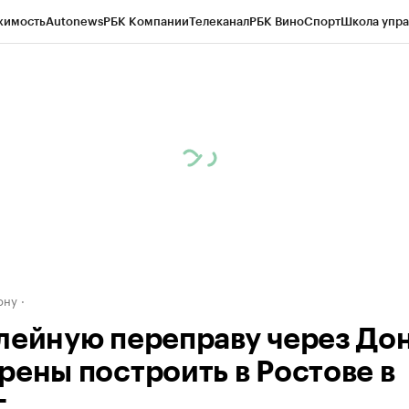
жимость
Autonews
РБК Компании
Телеканал
РБК Вино
Спорт
Школа упра
д
Стиль
Крипто
РБК Бизнес-среда
Дискуссионный клуб
Исследования
К
рагентов
Политика
Экономика
Бизнес
Технологии и медиа
Финансы
Рын
ону
лейную переправу через До
рены построить в Ростове в
.