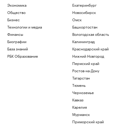
Пекином
Экономика
Екатеринбург
Общество
Общество
Новосибирск
ЕК не увидела связи России с
миграционным кризисом в Сеуте
Бизнес
Омск
Политика
Технологии и медиа
Башкортостан
За день в регионах России сбили 281
Финансы
Вологодская область
украинский беспилотник
Биографии
Калининград
Политика
База знаний
Краснодарский край
В Киеве заявили о 16 тыс. иностранцев
в рядах ВСУ
РБК Образование
Нижний Новгород
Политика
Пермский край
Fars узнало, как будет
Ростов-на-Дону
контролироваться Ормузский пролив
Татарстан
Политика
Тюмень
Загрузить еще
Черноземье
Кавказ
Карелия
Мурманск
Приморский край