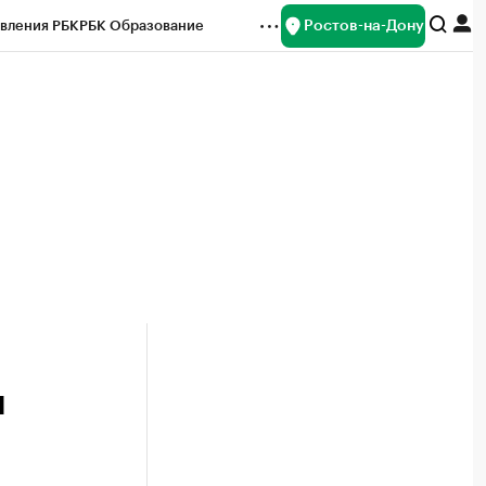
Ростов-на-Дону
вления РБК
РБК Образование
редитные рейтинги
Франшизы
Газета
ок наличной валюты
н