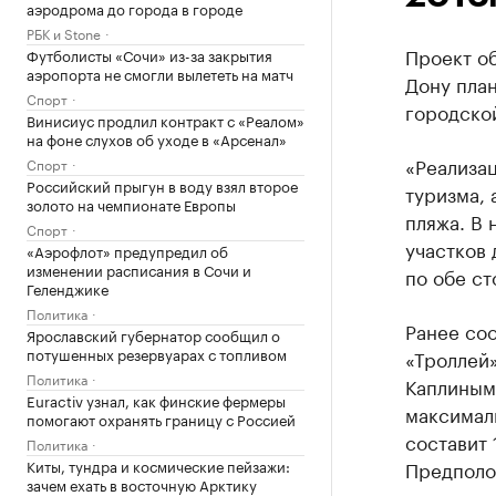
аэродрома до города в городе
РБК и Stone
Проект об
Футболисты «Сочи» из-за закрытия
аэропорта не смогли вылететь на матч
Дону план
Спорт
городско
Винисиус продлил контракт с «Реалом»
на фоне слухов об уходе в «Арсенал»
«Реализац
Спорт
Российский прыгун в воду взял второе
туризма, 
золото на чемпионате Европы
пляжа. В
Спорт
участков
«Аэрофлот» предупредил об
изменении расписания в Сочи и
по обе ст
Геленджике
Политика
Ранее соо
Ярославский губернатор сообщил о
потушенных резервуарах с топливом
«Троллей
Политика
Каплиным.
Euractiv узнал, как финские фермеры
максимал
помогают охранять границу с Россией
составит 
Политика
Киты, тундра и космические пейзажи:
Предполо
зачем ехать в восточную Арктику