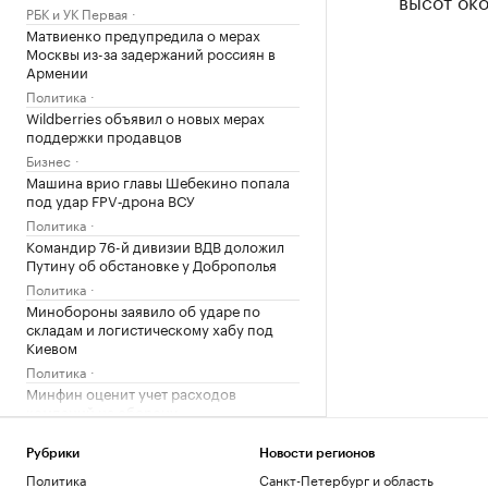
высот око
РБК и УК Первая
Матвиенко предупредила о мерах
Москвы из-за задержаний россиян в
Армении
Политика
Wildberries объявил о новых мерах
поддержки продавцов
Бизнес
Машина врио главы Шебекино попала
под удар FPV‑дрона ВСУ
Политика
Командир 76-й дивизии ВДВ доложил
Путину об обстановке у Доброполья
Политика
Минобороны заявило об ударе по
складам и логистическому хабу под
Киевом
Политика
Минфин оценит учет расходов
компаний на оборону
Экономика
РЖД обсудили с Китаем возобновление
Рубрики
Новости регионов
сообщения между Иркутском и
Политика
Санкт-Петербург и область