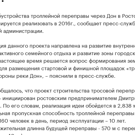
устройства троллейной переправы через Дон в Росто
ируется реализовать в 2016г., сообщает пресс-служ
й администрации.
ия данного проекта направлена на развитие внутрен
активного семейного отдыха и развитие зоны городс
 настоящее время решается вопрос формирования зе
 для размещения стартовой и финишной площадок «тр
ороны реки Дон», – пояснили в пресс-службе.
бщалось, что проект строительства тросовой переп
» инициирован ростовским предпринимателем Дмит
 По его словам, реализация идеи обойдется в 2,838 м
ьная пропускная способность троллейной переправы
160 человек в день, период эксплуатации – 10 лет.
жительная длинна будущей переправы - 570 м с пер