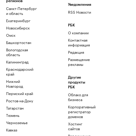
регионов
Уведомления
Санкт-Петербург
RSS Новости
и область
Екатеринбург
РБК
Новосибирск
О компании
Омск
Контактная
Башкортостан
информация
Вологодская
Редакция
область
Размещение
Калининград
рекламы
Краснодарский
край
Другие
Нижний
продукты
Новгород
РБК
Пермский край
Облако для
бизнеса
Ростов-на-Дону
Корпоративный
Татарстан
регистратор
Тюмень
доменов
Черноземье
Хостинг
сайтов
Кавказ
Рег.решения