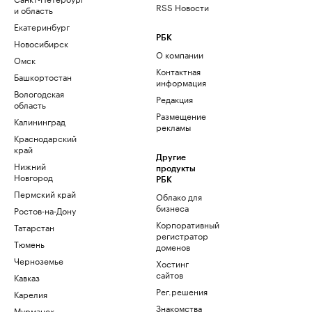
RSS Новости
и область
Екатеринбург
РБК
Новосибирск
О компании
Омск
Контактная
Башкортостан
информация
Вологодская
Редакция
область
Размещение
Калининград
рекламы
Краснодарский
край
Другие
Нижний
продукты
Новгород
РБК
Пермский край
Облако для
бизнеса
Ростов-на-Дону
Корпоративный
Татарстан
регистратор
Тюмень
доменов
Черноземье
Хостинг
сайтов
Кавказ
Рег.решения
Карелия
Знакомства
Мурманск