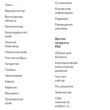
О компании
Омск
Контактная
Башкортостан
информация
Вологодская
Редакция
область
Размещение
Калининград
рекламы
Краснодарский
край
Другие
Нижний
продукты
Новгород
РБК
Пермский край
Облако для
бизнеса
Ростов-на-Дону
Корпоративный
Татарстан
регистратор
Тюмень
доменов
Черноземье
Хостинг
сайтов
Кавказ
Рег.решения
Карелия
Знакомства
Мурманск
Сайт
Приморский
знакомств
край
podbor.ru