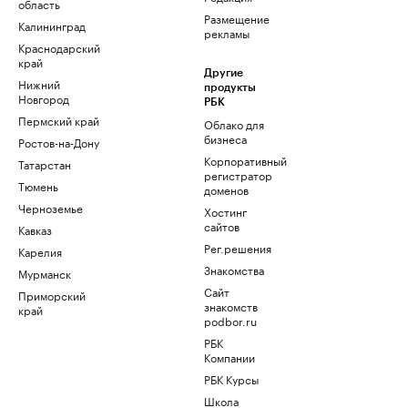
область
Размещение
Калининград
рекламы
Краснодарский
край
Другие
Нижний
продукты
Новгород
РБК
Пермский край
Облако для
бизнеса
Ростов-на-Дону
Корпоративный
Татарстан
регистратор
Тюмень
доменов
Черноземье
Хостинг
сайтов
Кавказ
Рег.решения
Карелия
Знакомства
Мурманск
Сайт
Приморский
знакомств
край
podbor.ru
РБК
Компании
РБК Курсы
Школа