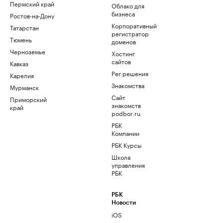
Пермский край
Облако для
бизнеса
Ростов-на-Дону
Корпоративный
Татарстан
регистратор
Тюмень
доменов
Черноземье
Хостинг
сайтов
Кавказ
Рег.решения
Карелия
Знакомства
Мурманск
Сайт
Приморский
знакомств
край
podbor.ru
РБК
Компании
РБК Курсы
Школа
управления
РБК
РБК
Новости
iOS