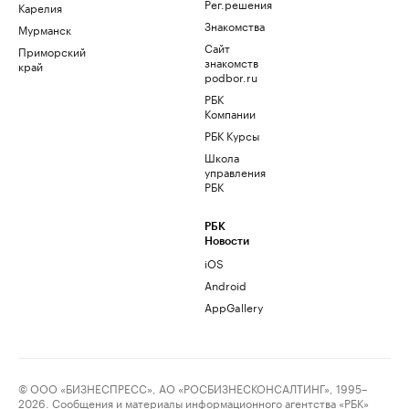
Рег.решения
Карелия
Знакомства
Мурманск
Сайт
Приморский
знакомств
край
podbor.ru
РБК
Компании
РБК Курсы
Школа
управления
РБК
РБК
Новости
iOS
Android
AppGallery
© ООО «БИЗНЕСПРЕСС», АО «РОСБИЗНЕСКОНСАЛТИНГ», 1995–
2026. Сообщения и материалы информационного агентства «РБК»