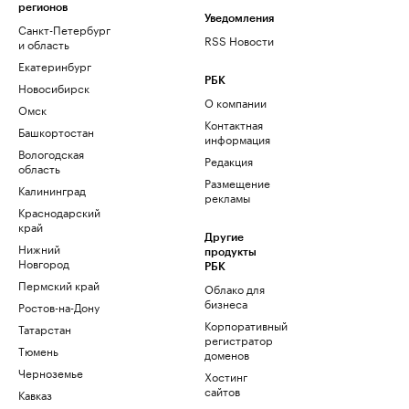
регионов
Уведомления
Санкт-Петербург
RSS Новости
и область
Екатеринбург
РБК
Новосибирск
О компании
Омск
Контактная
Башкортостан
информация
Вологодская
Редакция
область
Размещение
Калининград
рекламы
Краснодарский
край
Другие
Нижний
продукты
Новгород
РБК
Пермский край
Облако для
бизнеса
Ростов-на-Дону
Корпоративный
Татарстан
регистратор
Тюмень
доменов
Черноземье
Хостинг
сайтов
Кавказ