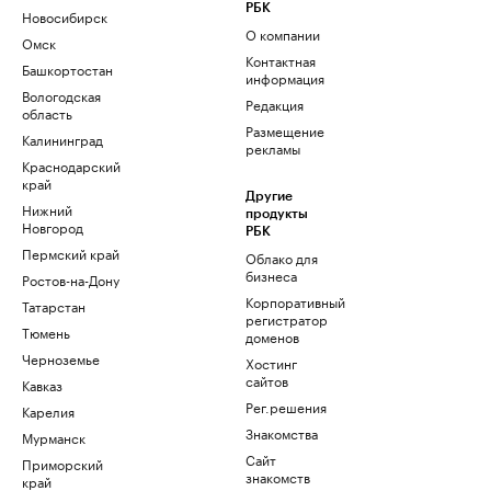
РБК
Новосибирск
О компании
Омск
Контактная
Башкортостан
информация
Вологодская
Редакция
область
Размещение
Калининград
рекламы
Краснодарский
край
Другие
Нижний
продукты
Новгород
РБК
Пермский край
Облако для
бизнеса
Ростов-на-Дону
Корпоративный
Татарстан
регистратор
Тюмень
доменов
Черноземье
Хостинг
сайтов
Кавказ
Рег.решения
Карелия
Знакомства
Мурманск
Сайт
Приморский
знакомств
край