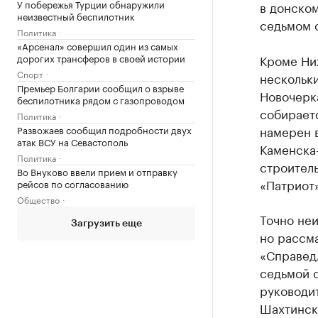
У побережья Турции обнаружили
в донском
неизвестный беспилотник
седьмом 
Политика
«Арсенал» совершил один из самых
дорогих трансферов в своей истории
Кроме Ни
Спорт
нескольки
Премьер Болгарии сообщил о взрыве
Новочерк
беспилотника рядом с газопроводом
собираетс
Политика
намерен 
Развожаев сообщил подробности двух
атак ВСУ на Севастополь
Каменска-
Политика
строитель
Во Внуково ввели прием и отправку
«Патриот»
рейсов по согласованию
Общество
Точно неи
Загрузить еще
но рассма
«Справедл
седьмой с
руководит
Шахтинск