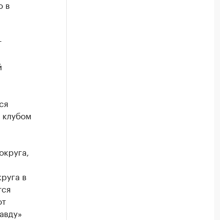
о в
т
й
ся
 клубом
округа,
руга в
тся
от
авду»