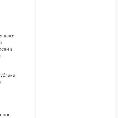
ня даже
я
исан в
ог
ублики,
ы
менее