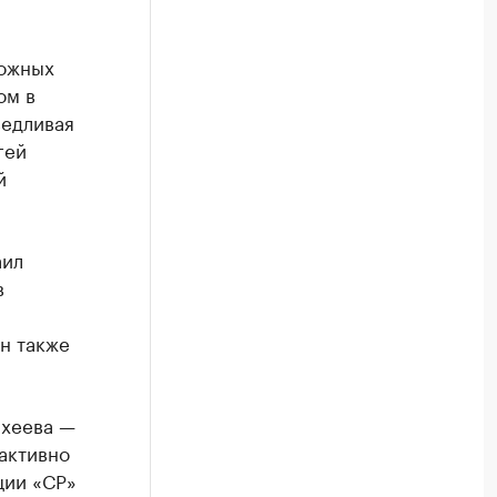
можных
ом в
ведливая
гей
й
аил
в
н также
ихеева —
активно
ции «СР»