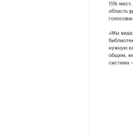
15% мест.
область
в
голосован
«Мы видел
библиотек
нужную кн
общем, м
система —