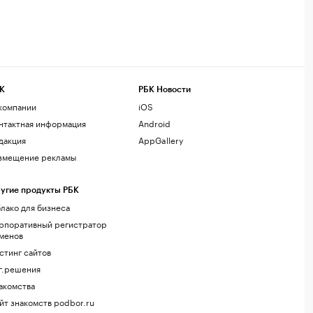
К
РБК Новости
компании
iOS
нтактная информация
Android
дакция
AppGallery
змещение рекламы
угие продукты РБК
лако для бизнеса
рпоративный регистратор
менов
стинг сайтов
г.решения
акомства
йт знакомств podbor.ru