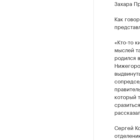
Захара Пр
Как говор
представл
«Кто-то к
мыслей та
родился в
Нижегород
выдвинуть
сопредсед
правител
который 
сразиться
рассказал
Сергей Ко
отделению