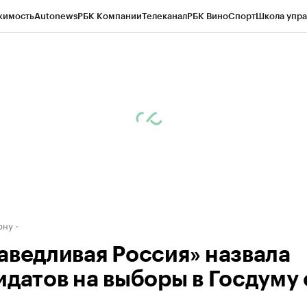
жимость
Autonews
РБК Компании
Телеканал
РБК Вино
Спорт
Школа упра
д
Стиль
Крипто
РБК Бизнес-среда
Дискуссионный клуб
Исследования
К
рагентов
Политика
Экономика
Бизнес
Технологии и медиа
Финансы
Рын
ону
аведливая Россия» назвала
идатов на выборы в Госдуму 