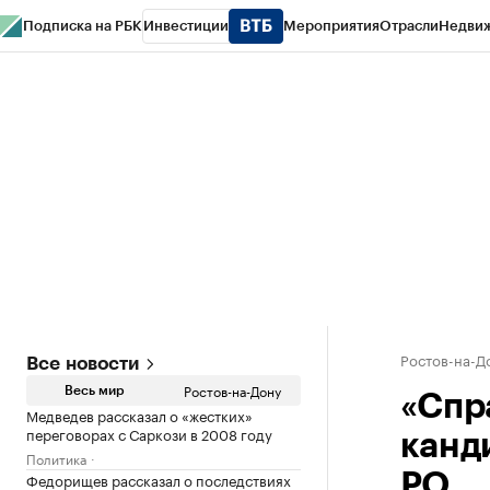
Подписка на РБК
Инвестиции
Мероприятия
Отрасли
Недви
РБК Курсы
РБК Life
Тренды
Визионеры
Национальные проекты
Горо
Спецпроекты СПб
Конференции СПб
Спецпроекты
Проверка конт
Ростов-на-Д
Все новости
Ростов-на-Дону
Весь мир
«Спр
Медведев рассказал о «жестких»
переговорах с Саркози в 2008 году
канд
Политика
Федорищев рассказал о последствиях
РО