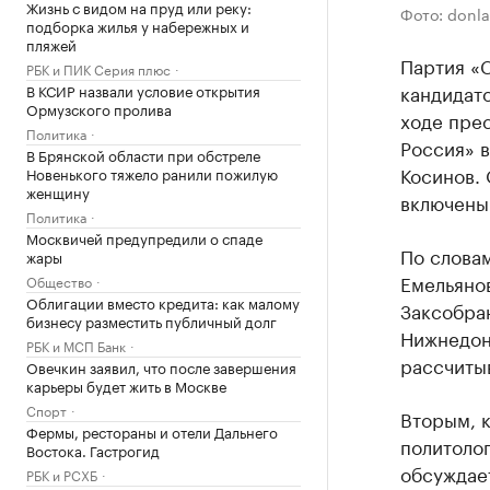
Жизнь с видом на пруд или реку:
Фото: donla
подборка жилья у набережных и
пляжей
Партия «
РБК и ПИК Серия плюс
кандидато
В КСИР назвали условие открытия
Ормузского пролива
ходе пре
Политика
Россия» 
В Брянской области при обстреле
Косинов. 
Новенького тяжело ранили пожилую
женщину
включены 
Политика
Москвичей предупредили о спаде
По словам
жары
Емельяно
Общество
Облигации вместо кредита: как малому
Заксобран
бизнесу разместить публичный долг
Нижнедон
РБК и МСП Банк
рассчитыв
Овечкин заявил, что после завершения
карьеры будет жить в Москве
Спорт
Вторым, к
Фермы, рестораны и отели Дальнего
политолог
Востока. Гастрогид
обсуждае
РБК и РСХБ