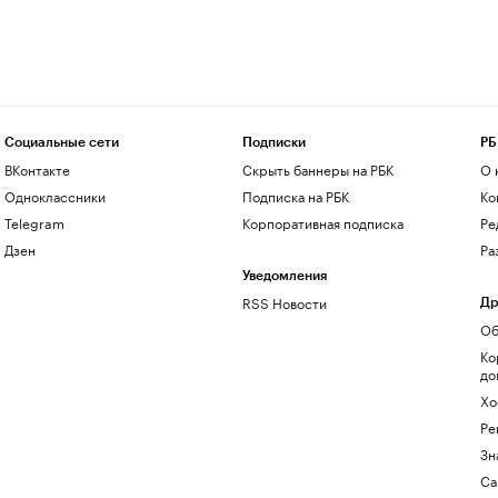
Социальные сети
Подписки
РБ
ВКонтакте
Скрыть баннеры на РБК
О 
Одноклассники
Подписка на РБК
Ко
Telegram
Корпоративная подписка
Ре
Дзен
Ра
Уведомления
RSS Новости
Др
Об
Ко
до
Хо
Ре
Зн
Са