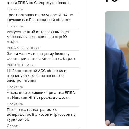
атаки БПЛА на Самарскую область
Политика
Трое пострадали при ударе БПЛА по
грузовику в Белгородской области
Политика
Искусственный интеллект вызовет
массовые увольнения — и еще 10
мифов
РБК и Yandex Cloud
Зачем малому и среднему бизнесу
облигации и что важно знать о бирже
РБК и МСП Банк
На Запорожской АЭС объяснили
причину отключения внешнего
электропитания
Политика
Число пострадавших при атаке БПЛА
на Ильский НПЗ выросло до шести
Политика
Плющенко назвал радостью
возвращение Валиевой и Трусовой на
турниры ISU
Спорт