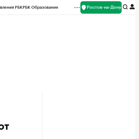
Ростов-на-Дону
вления РБК
РБК Образование
редитные рейтинги
Франшизы
Газета
ок наличной валюты
от