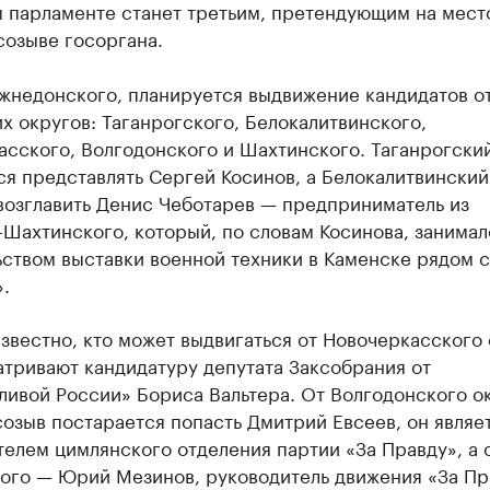
 парламенте станет третьим, претендующим на мест
созыве госоргана.
жнедонского, планируется выдвижение кандидатов о
х округов: Таганрогского, Белокалитвинского,
асского, Волгодонского и Шахтинского. Таганрогски
я представлять Сергей Косинов, а Белокалитвинский
возглавить Денис Чеботарев — предприниматель из
Шахтинского, который, по словам Косинова, занимал
ством выставки военной техники в Каменске рядом с
.
звестно, кто может выдвигаться от Новочеркасского 
тривают кандидатуру депутата Заксобрания от
ивой России» Бориса Вальтера. От Волгодонского ок
озыв постарается попасть Дмитрий Евсеев, он являе
елем цимлянского отделения партии «За Правду», а 
ого — Юрий Мезинов, руководитель движения «За Пр