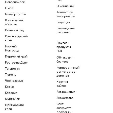
Новосибирск
О компании
Омск
Контактная
Башкортостан
информация
Вологодская
Редакция
область
Размещение
Калининград
рекламы
Краснодарский
край
Другие
Нижний
продукты
Новгород
РБК
Пермский край
Облако для
бизнеса
Ростов-на-Дону
Корпоративный
Татарстан
регистратор
Тюмень
доменов
Черноземье
Хостинг
сайтов
Кавказ
Рег.решения
Карелия
Знакомства
Мурманск
Сайт
Приморский
знакомств
край
podbor.ru