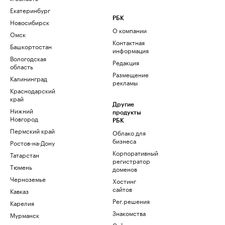
Екатеринбург
РБК
Новосибирск
О компании
Омск
Контактная
Башкортостан
информация
Вологодская
Редакция
область
Размещение
Калининград
рекламы
Краснодарский
край
Другие
Нижний
продукты
Новгород
РБК
Пермский край
Облако для
бизнеса
Ростов-на-Дону
Корпоративный
Татарстан
регистратор
Тюмень
доменов
Черноземье
Хостинг
сайтов
Кавказ
Рег.решения
Карелия
Знакомства
Мурманск
Сайт