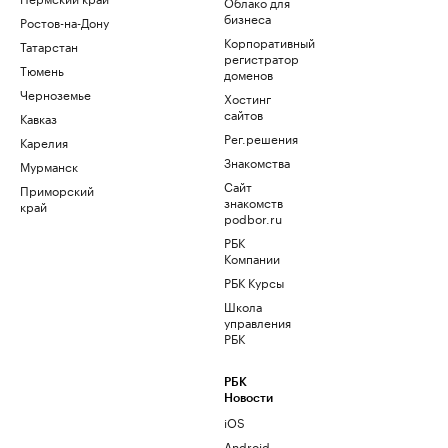
Облако для
бизнеса
Ростов-на-Дону
Корпоративный
Татарстан
регистратор
Тюмень
доменов
Черноземье
Хостинг
сайтов
Кавказ
Рег.решения
Карелия
Знакомства
Мурманск
Сайт
Приморский
знакомств
край
podbor.ru
РБК
Компании
РБК Курсы
Школа
управления
РБК
РБК
Новости
iOS
Android