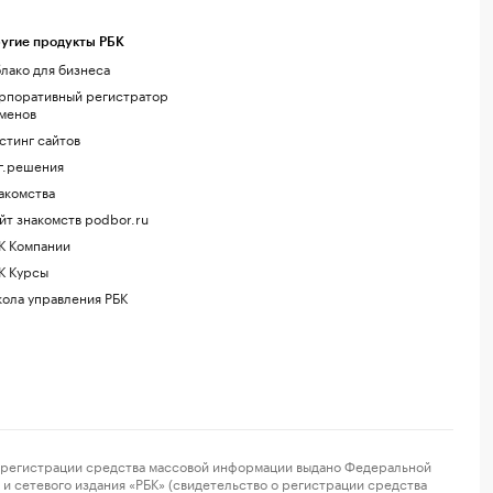
угие продукты РБК
лако для бизнеса
рпоративный регистратор
менов
стинг сайтов
г.решения
акомства
йт знакомств podbor.ru
К Компании
К Курсы
ола управления РБК
регистрации средства массовой информации выдано Федеральной
и сетевого издания «РБК» (свидетельство о регистрации средства