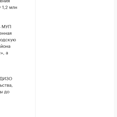
шения
 1,2 млн
ь МУП
енная
родскую
айона
», а
 ДИЗО
ьства,
ы до