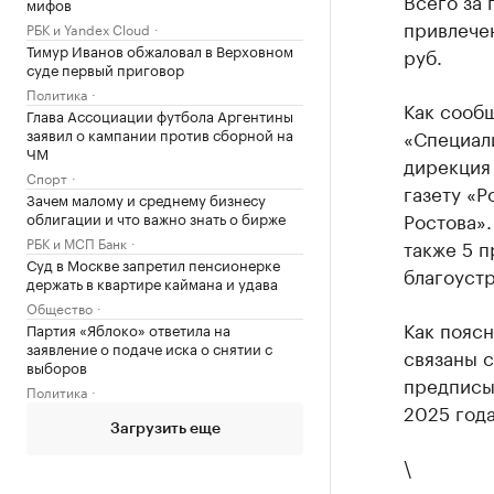
Всего за 
мифов
привлече
РБК и Yandex Cloud
Тимур Иванов обжаловал в Верховном
руб.
суде первый приговор
Политика
Как сообщ
Глава Ассоциации футбола Аргентины
«Специал
заявил о кампании против сборной на
ЧМ
дирекция
Спорт
газету «
Зачем малому и среднему бизнесу
Ростова»
облигации и что важно знать о бирже
РБК и МСП Банк
также 5 
Суд в Москве запретил пенсионерке
благоустр
держать в квартире каймана и удава
Общество
Как пояс
Партия «Яблоко» ответила на
заявление о подаче иска о снятии с
связаны 
выборов
предписы
Политика
2025 года
Загрузить еще
\