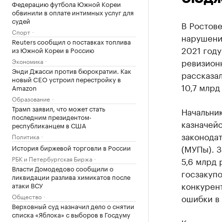
Федерацию футбола Южной Кореи
обвинили в оплате интимных услуг для
судей
В Ростове
Спорт
нарушени
Reuters сообщил о поставках топлива
2021 году
из Южной Кореи в Россию
ревизион
Экономика
Энди Джасси против бюрократии. Как
рассказа
новый CEO устроил перестройку в
10,7 млр
Amazon
Образование
Трамп заявил, что может стать
Начальни
последним президентом-
казначей
республиканцем в США
законода
Политика
(МУПы). 
История биржевой торговли в России
РБК и Петербургская Биржа
5,6 млрд
Власти Домодедово сообщили о
госзакупо
ликвидации разлива химикатов после
конкурен
атаки ВСУ
Общество
ошибки в
Верховный суд назначил дело о снятии
списка «Яблока» с выборов в Госдуму