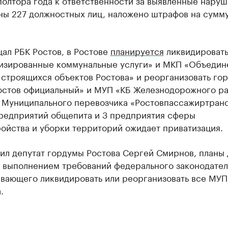
полтора года к ответственности за выявленные нару
ны 227 должностных лиц, наложено штрафов на сумму
ал РБК Ростов, в Ростове
планируется
ликвидироват
изированные коммунальные услуги» и МКП «Объедин
 строящихся объектов Ростова» и реорганизовать го
Ростов официальный» и МУП «КБ Железнодорожного р
. Муниципального перевозчика «Ростовпассажиртранс
предприятий общепита и 3 предприятия сферы
ойства и уборки территорий ожидает приватизация.
нил депутат гордумы Ростова Сергей Смирнов, планы
с выполнением требований федерального законодател
вающего ликвидировать или реорганизовать все МУП
.