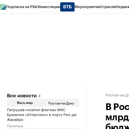
Подписка на РБК
Инвестиции
Мероприятия
Отрасли
Недви
РБК Курсы
РБК Life
Тренды
Визионеры
Национальные проекты
Горо
Спецпроекты СПб
Конференции СПб
Спецпроекты
Проверка конт
Ростов-на-Д
Все новости
Ростов-на-Дону
Весь мир
В Ро
Патрушев посетил флагман ВМС
Бразилии «Атлантико» в порту Рио-де-
млрд
Жанейро
Политика
бюдж