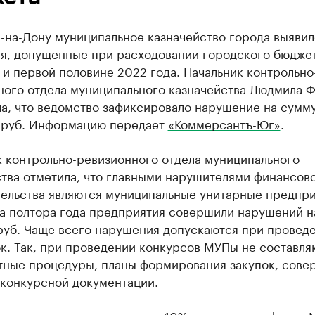
-на-Дону муниципальное казначейство города выявил
я, допущенные при расходовании городского бюджет
 и первой половине 2022 года. Начальник контрольно
ного отдела муниципального казначейства Людмила Ф
ла, что ведомство зафиксировало нарушение на сумм
д руб. Информацию передает
«Коммерсантъ-Юг»
.
к контрольно-ревизионного отдела муниципального
ства отметила, что главными нарушителями финансов
тельства являются муниципальные унитарные предпр
За полтора года предприятия совершили нарушений н
 руб. Чаще всего нарушения допускаются при провед
к. Так, при проведении конкурсов МУПы не составля
тные процедуры, планы формирования закупок, сове
 конкурсной документации.