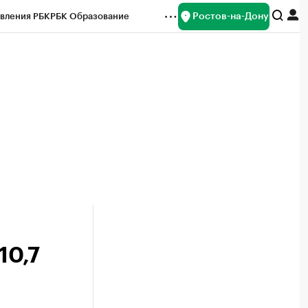
Ростов-на-Дону
вления РБК
РБК Образование
редитные рейтинги
Франшизы
Газета
ок наличной валюты
10,7