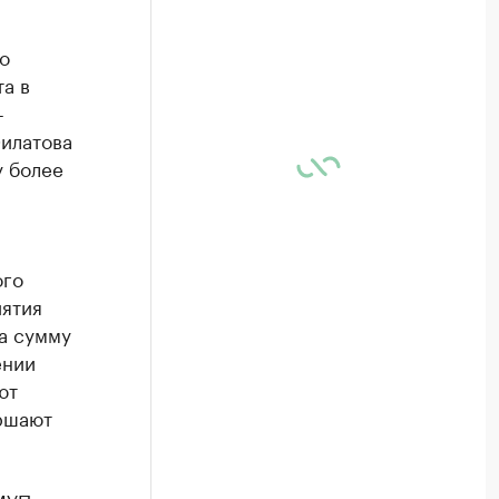
о
а в
-
илатова
у более
ого
иятия
а сумму
ении
ют
ршают