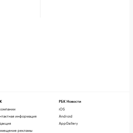
К
РБК Новости
компании
iOS
нтактная информация
Android
дакция
AppGallery
змещение рекламы