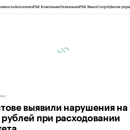
жимость
Autonews
РБК Компании
Телеканал
РБК Вино
Спорт
Школа упра
д
Стиль
Крипто
РБК Бизнес-среда
Дискуссионный клуб
Исследования
К
рагентов
Политика
Экономика
Бизнес
Технологии и медиа
Финансы
Рын
ону
стове выявили нарушения на 
 рублей при расходовании
ета