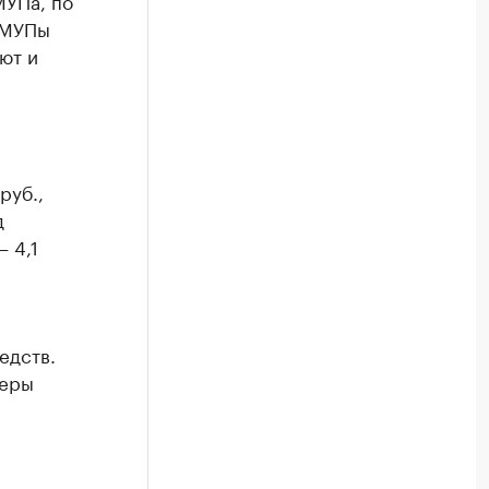
МУПа, по
 МУПы
ют и
руб.,
д
 4,1
едств.
меры