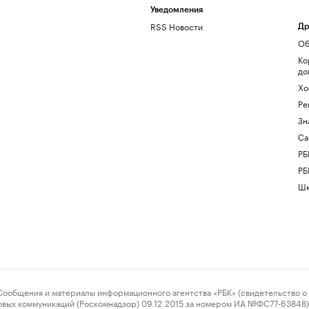
Уведомления
RSS Новости
Др
Об
Ко
до
Хо
Ре
Зн
Са
РБ
РБ
Шк
ения и материалы информационного агентства «РБК» (свидетельство о 
овых коммуникаций (Роскомнадзор) 09.12.2015 за номером ИА №ФС77-63848) 