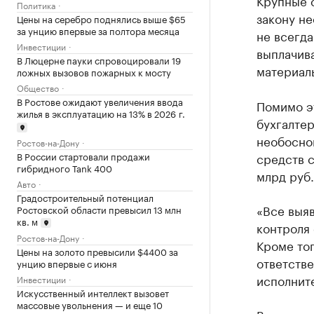
Крупные 
Политика
закону н
Цены на серебро поднялись выше $65
за унцию впервые за полтора месяца
не всегда
Инвестиции
выплачив
В Люцерне пауки спровоцировали 19
материал
ложных вызовов пожарных к мосту
Общество
В Ростове ожидают увеличения ввода
Помимо э
жилья в эксплуатацию на 13% в 2026 г.
бухгалтер
необоснов
Ростов-на-Дону
В России стартовали продажи
средств 
гибридного Tank 400
млрд руб.
Авто
Градостроительный потенциал
«Все выя
Ростовской области превысил 13 млн
кв. м
контроля
Ростов-на-Дону
Кроме то
Цены на золото превысили $4400 за
ответстве
унцию впервые с июня
исполните
Инвестиции
Искусственный интеллект вызовет
массовые увольнения — и еще 10