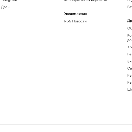
Дзен
Ра
Уведомления
RSS Новости
Др
Об
Ко
до
Хо
Ре
Зн
Са
РБ
РБ
Шк