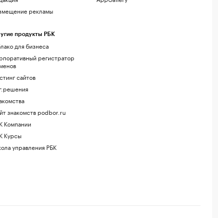
змещение рекламы
угие продукты РБК
лако для бизнеса
рпоративный регистратор
менов
стинг сайтов
г.решения
акомства
йт знакомств podbor.ru
К Компании
К Курсы
ола управления РБК