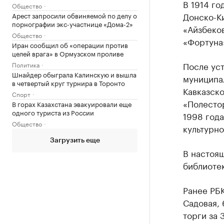
В 1914 го
Общество
Донско-К
Арест запросили обвиняемой по делу о
порнографии экс-участнице «Дома-2»
«Айзбеков
Общество
«Фортуна»
Иран сообщил об «операции против
целей врага» в Ормузском проливе
После уст
Политика
Шнайдер обыграла Калинскую и вышла
муниципал
в четвертый круг турнира в Торонто
Кавказск
Спорт
«Полестор
В горах Казахстана эвакуировали еще
одного туриста из России
1998 года
Общество
культурно
Загрузить еще
В настоя
библиотек
Ранее РБК
Садовая, 
торги за 