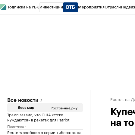
Подписка на РБК
Инвестиции
Мероприятия
Отрасли
Недви
РБК Курсы
РБК Life
Тренды
Визионеры
Национальные проекты
Горо
Спецпроекты СПб
Конференции СПб
Спецпроекты
Проверка конт
Ростов-на-Д
Все новости
Ростов-на-Дону
Весь мир
Купе
Трамп заявил, что США «тоже
нуждаются» в ракетах для Patriot
на то
Политика
Reuters сообщил о серии кибератак на