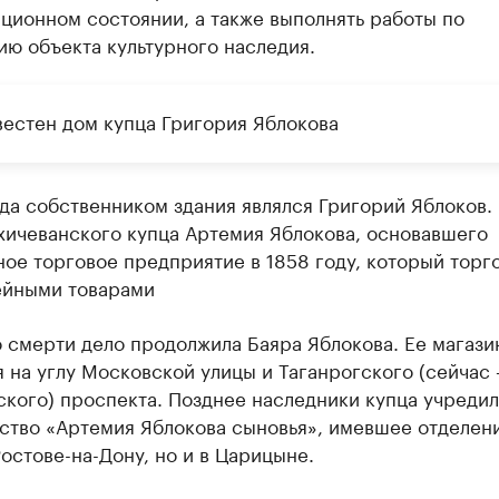
ционном состоянии, а также выполнять работы по
ю объекта культурного наследия.
вестен дом купца Григория Яблокова
да собственником здания являлся Григорий Яблоков.
хичеванского купца Артемия Яблокова, основавшего
ое торговое предприятие в 1858 году, который торг
ейными товарами
 смерти дело продолжила Баяра Яблокова. Ее магази
 на углу Московской улицы и Таганрогского (сейчас
кого) проспекта. Позднее наследники купца учреди
ство «Артемия Яблокова сыновья», имевшее отделен
Ростове-на-Дону, но и в Царицыне.