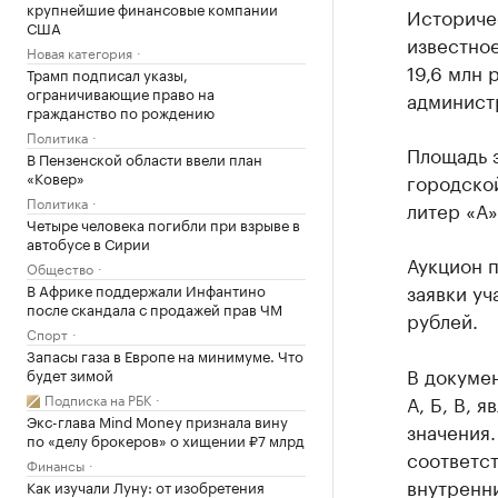
крупнейшие финансовые компании
Историчес
США
известное
Новая категория
19,6 млн 
Трамп подписал указы,
ограничивающие право на
админист
гражданство по рождению
Политика
Площадь з
В Пензенской области ввели план
«Ковер»
городской
Политика
литер «А
Четыре человека погибли при взрыве в
автобусе в Сирии
Аукцион п
Общество
заявки уч
В Африке поддержали Инфантино
после скандала с продажей прав ЧМ
рублей.
Спорт
Запасы газа в Европе на минимуме. Что
В докумен
будет зимой
Подписка на РБК
А, Б, В, 
Экс-глава Mind Money признала вину
значения.
по «делу брокеров» о хищении ₽7 млрд
соответст
Финансы
внутренн
Как изучали Луну: от изобретения