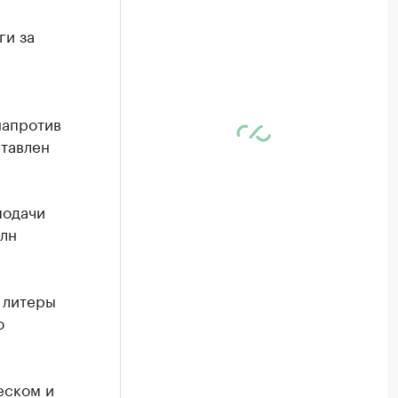
ги за
напротив
ставлен
подачи
млн
, литеры
о
еском и