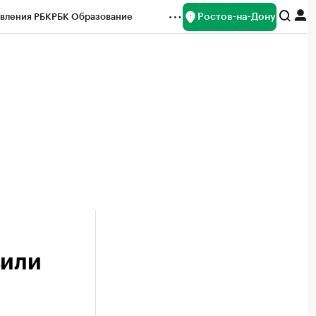
Ростов-на-Дону
вления РБК
РБК Образование
редитные рейтинги
Франшизы
Газета
ок наличной валюты
вили