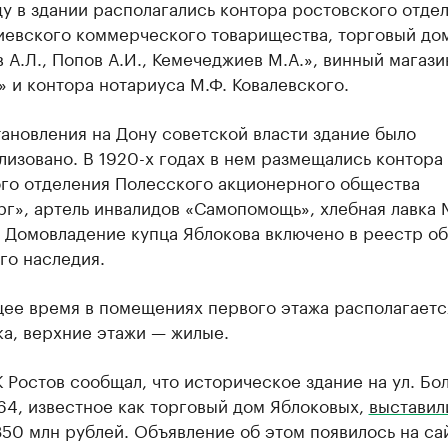
ду в здании располагались контора ростовского отде
иевского коммерческого товарищества, торговый до
 А.Л., Попов А.И., Кемечеджиев М.А.», винный магази
 и контора нотариуса М.Ф. Ковалевского.
ановления на Дону советской власти здание было
изовано. В 1920-х годах в нем размещались контора
ого отделения Полесского акционерного общества
г», артель инвалидов «Самопомощь», хлебная лавка 
 Домовладение купца Яблокова включено в реестр о
го наследия.
щее время в помещениях первого этажа располагаетс
а, верхние этажи — жилые.
 Ростов сообщал, что историческое здание на ул. Бо
64, известное как торговый дом Яблоковых,
выставил
350 млн рублей. Объявление об этом появилось на са