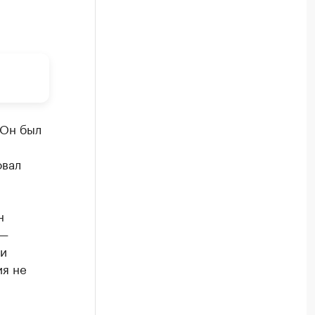
 Он был
овал
н
 —
ли
ия не