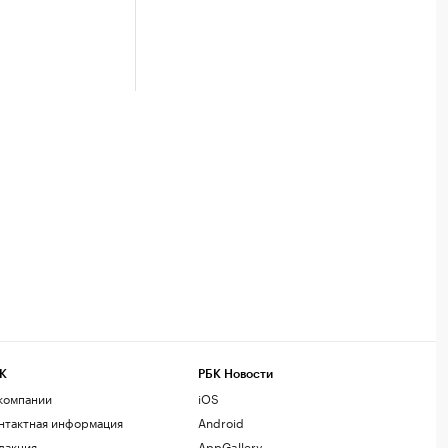
К
РБК Новости
компании
iOS
нтактная информация
Android
дакция
AppGallery