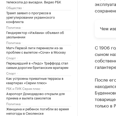
телескопа до высадки. Видео РБК
эксплуата
Общество
сохранени
Трамп заявил о прогрессе в
урегулировании украинского
конфликта
Политика
Чем из
Гендиректор «ИжАвиа» объявил об
увольнении
Политика
С 1906 го
Матч Первой лиги перенесли из-за
проблем с вылетом «Сочи» в Москву
сыном на
Спорт
собственн
Перешедший в «Лидс» Траффорд стал
галантер
самым дорогим британским вратарем
Спорт
Как устроены приватные террасы в
После его
квартирах «Серии плюс»
находился
РБК и ПИК Серия плюс
Буденновс
Аэропорт Домодедово открыли для
приема и вылета самолетов
товарище
Политика
только в 
Женщина и ребенок погибли во время
непогоды в Смоленске