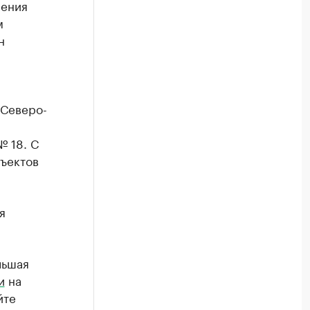
ления
м
н
 Северо-
№ 18. С
бъектов
я
льшая
и
на
йте