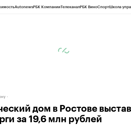
жимость
Autonews
РБК Компании
Телеканал
РБК Вино
Спорт
Школа упра
д
Стиль
Крипто
РБК Бизнес-среда
Дискуссионный клуб
Исследования
К
рагентов
Политика
Экономика
Бизнес
Технологии и медиа
Финансы
Рын
ону
ческий дом в Ростове выста
рги за 19,6 млн рублей