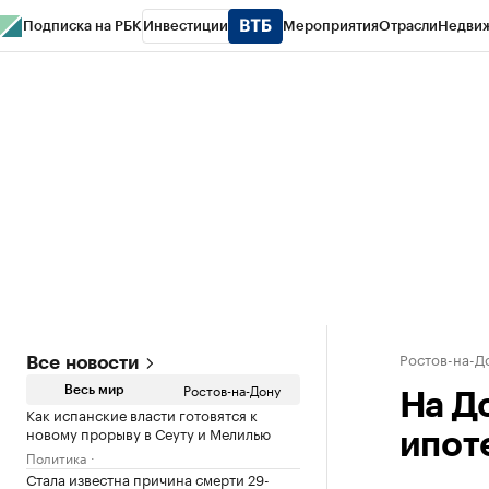
Подписка на РБК
Инвестиции
Мероприятия
Отрасли
Недви
РБК Курсы
РБК Life
Тренды
Визионеры
Национальные проекты
Горо
Спецпроекты СПб
Конференции СПб
Спецпроекты
Проверка конт
Ростов-на-Д
Все новости
Ростов-на-Дону
Весь мир
На Д
Как испанские власти готовятся к
новому прорыву в Сеуту и Мелилью
ипоте
Политика
Стала известна причина смерти 29-