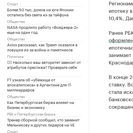
Регионам
Спорт
Более 50 тыс. домов на юге Японии
ипотеку в
остались без света из-за тайфуна
10,4%, Да
Общество
NASA продлило работу «Вояджера-2»
Ранее РБК
еще на один год
Общество
оформле
Axios рассказал, как Трамп оказался в
ипотечных
ловушке из-за войны и памятников
занимает 
Политика
Краснода
✍🏻 Насколько ваш авторитет зависит от
атрибутов престижа? Проверьте себя
В конце 
FT узнала об «убежище от
ставку. В
апокалипсиса» в Аргентине для IT-
миллиардеров
стала иск
Общество
банковско
Как Петербургская биржа влияет на
сокращени
бизнес и экономику
РБК и Петербургская Биржа
Тренер сборной сообщил, кто заменит
Мельникову и других лидеров на ЧЕ
Спорт