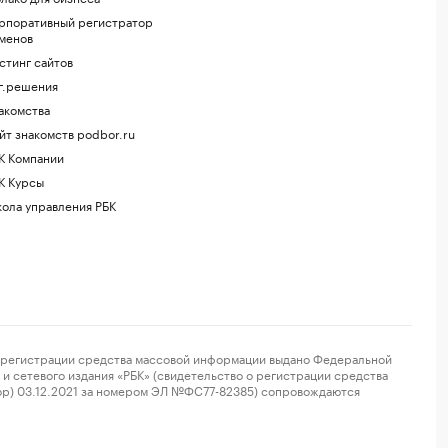
рпоративный регистратор
менов
стинг сайтов
г.решения
акомства
йт знакомств podbor.ru
К Компании
К Курсы
ола управления РБК
регистрации средства массовой информации выдано Федеральной
и сетевого издания «РБК» (свидетельство о регистрации средства
ор) 03.12.2021 за номером ЭЛ №ФС77-82385) сопровождаются