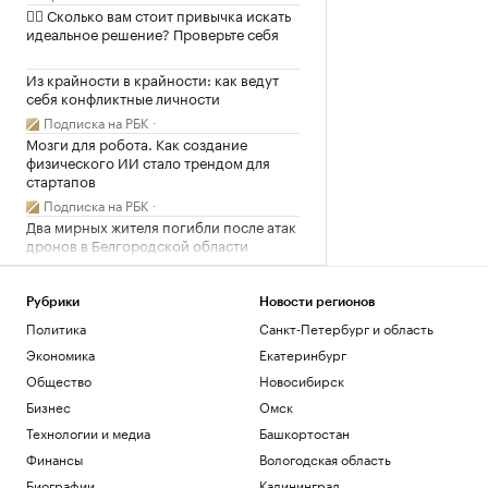
✍🏻 Сколько вам стоит привычка искать
идеальное решение? Проверьте себя
Из крайности в крайности: как ведут
себя конфликтные личности
Подписка на РБК
Мозги для робота. Как создание
физического ИИ стало трендом для
стартапов
Подписка на РБК
Два мирных жителя погибли после атак
дронов в Белгородской области
Политика
Рубрики
Новости регионов
Загрузить еще
Политика
Санкт-Петербург и область
Экономика
Екатеринбург
Общество
Новосибирск
Бизнес
Омск
Технологии и медиа
Башкортостан
Финансы
Вологодская область
Биографии
Калининград