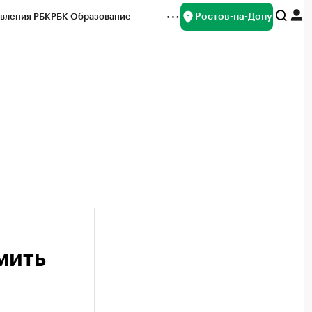
Ростов-на-Дону
вления РБК
РБК Образование
редитные рейтинги
Франшизы
Газета
ок наличной валюты
мить