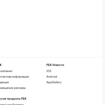
К
РБК Новости
компании
iOS
нтактная информация
Android
дакция
AppGallery
змещение рекламы
угие продукты РБК
лако для бизнеса