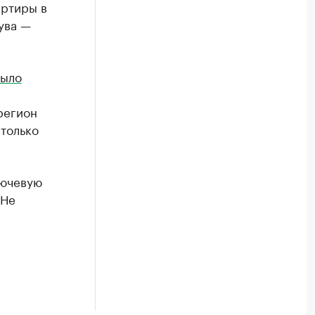
артиры в
ува —
ыло
регион
только
лючевую
 Не
м