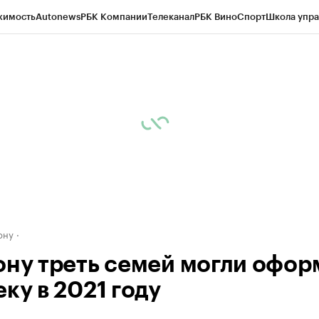
жимость
Autonews
РБК Компании
Телеканал
РБК Вино
Спорт
Школа упра
д
Стиль
Крипто
РБК Бизнес-среда
Дискуссионный клуб
Исследования
К
рагентов
Политика
Экономика
Бизнес
Технологии и медиа
Финансы
Рын
ону
ону треть семей могли офор
ку в 2021 году