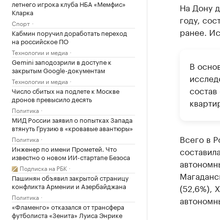
летнего игрока клуба НБА «Мемфис»
На Дону д
Кларка
году, сос
Спорт
ранее. И
Кабмин поручил доработать переход
на российское ПО
Технологии и медиа
Gemini заподозрили в доступе к
В осно
закрытым Google-документам
исслед
Технологии и медиа
состав
Число сбитых на подлете к Москве
дронов превысило десять
кварти
Политика
МИД России заявил о попытках Запада
втянуть Грузию в «кровавые авантюры»
Всего в Р
Политика
Инженер по имени Прометей. Что
составил
известно о новом ИИ-стартапе Безоса
автономны
Подписка на РБК
Магаданск
Пашинян объявил закрытой страницу
конфликта Армении и Азербайджана
(52,6%), 
Политика
автономны
«Фламенго» отказался от трансфера
футболиста «Зенита» Луиса Энрике