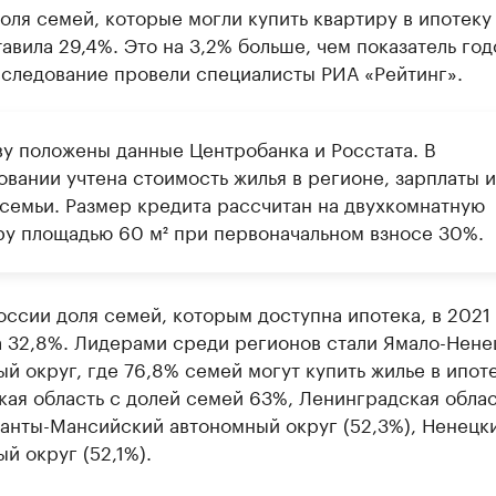
оля семей, которые могли купить квартиру в ипотеку
тавила 29,4%. Это на 3,2% больше, чем показатель го
сследование провели специалисты РИА «Рейтинг».
ву положены данные Центробанка и Росстата. В
овании учтена стоимость жилья в регионе, зарплаты и
 семьи. Размер кредита рассчитан на двухкомнатную
ру площадью 60 м² при первоначальном взносе 30%.
оссии доля семей, которым доступна ипотека, в 2021
а 32,8%. Лидерами среди регионов стали Ямало-Нене
й округ, где 76,8% семей могут купить жилье в ипоте
ая область с долей семей 63%, Ленинградская облас
Ханты-Мансийский автономный округ (52,3%), Ненецк
й округ (52,1%).