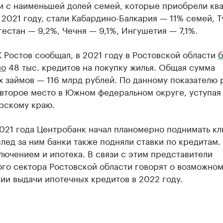
и с наименьшей долей семей, которые приобрели кв
 2021 году, стали Кабардино-Балкария — 11% семей, Т
гестан — 9,2%, Чечня — 9,1%, Ингушетия — 7,1%.
 Ростов сообщал, в 2021 году в Ростовской области
б
но
48 тыс. кредитов на покупку жилья. Общая сумма
 займов — 116 млрд рублей. По данному показателю 
второе место в Южном федеральном округе, уступая 
рскому краю.
2021 года Центробанк начал планомерно поднимать к
след за ним банки также подняли ставки по кредитам.
лючением и ипотека. В связи с этим представители
го сектора Ростовской области говорят о возможно
и выдачи ипотечных кредитов в 2022 году.