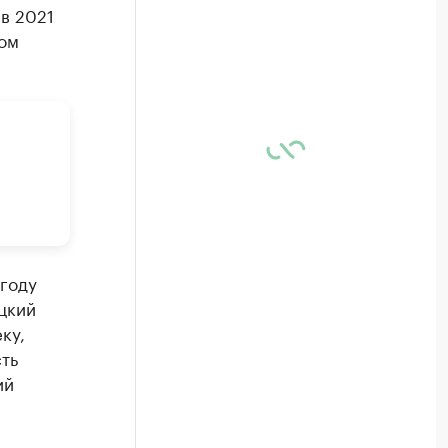
 в 2021
дом
 году
цкий
ку,
ть
ий