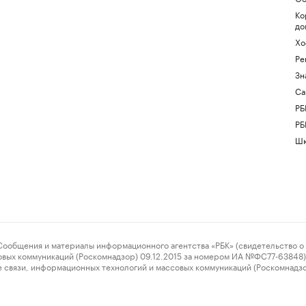
Ко
до
Хо
Ре
Зн
Са
РБ
РБ
Шк
ения и материалы информационного агентства «РБК» (свидетельство о 
овых коммуникаций (Роскомнадзор) 09.12.2015 за номером ИА №ФС77-63848) 
 связи, информационных технологий и массовых коммуникаций (Роскомнадз