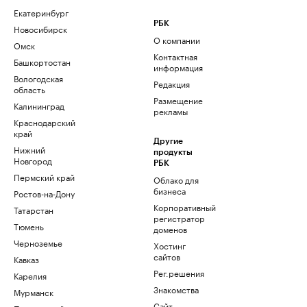
Екатеринбург
РБК
Новосибирск
О компании
Омск
Контактная
Башкортостан
информация
Вологодская
Редакция
область
Размещение
Калининград
рекламы
Краснодарский
край
Другие
Нижний
продукты
Новгород
РБК
Пермский край
Облако для
бизнеса
Ростов-на-Дону
Корпоративный
Татарстан
регистратор
Тюмень
доменов
Черноземье
Хостинг
сайтов
Кавказ
Рег.решения
Карелия
Знакомства
Мурманск
Сайт