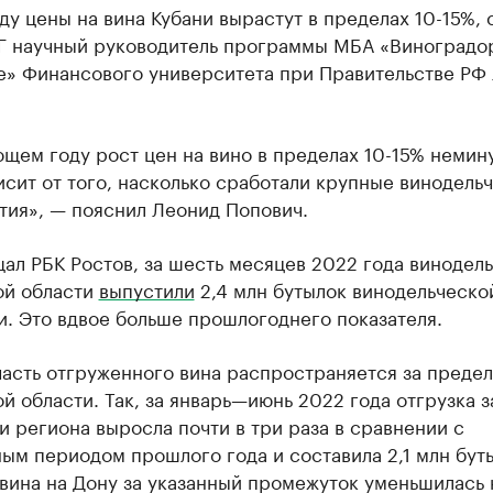
ду цены на вина Кубани вырастут в пределах 10-15%,
Г научный руководитель программы МБА «Виноградо
е» Финансового университета при Правительстве РФ
щем году рост цен на вино в пределах 10-15% немин
исит от того, насколько сработали крупные винодель
тия», — пояснил Леонид Попович.
ал РБК Ростов, за шесть месяцев 2022 года винодел
ой области
выпустили
2,4 млн бутылок винодельческо
. Это вдвое больше прошлогоднего показателя.
часть отгруженного вина распространяется за преде
й области. Так, за январь—июнь 2022 года отгрузка з
 региона выросла почти в три раза в сравнении с
ым периодом прошлого года и составила 2,1 млн бут
вина на Дону за указанный промежуток уменьшилась 