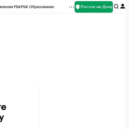
Ростов-на-Дону
вления РБК
РБК Образование
редитные рейтинги
Франшизы
Газета
ок наличной валюты
те
у