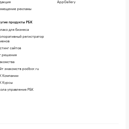
дакция
AppGallery
змещение рекламы
угие продукты РБК
лако для бизнеса
рпоративный регистратор
менов
стинг сайтов
г.решения
акомства
йт знакомств podbor.ru
К Компании
К Курсы
ола управления РБК