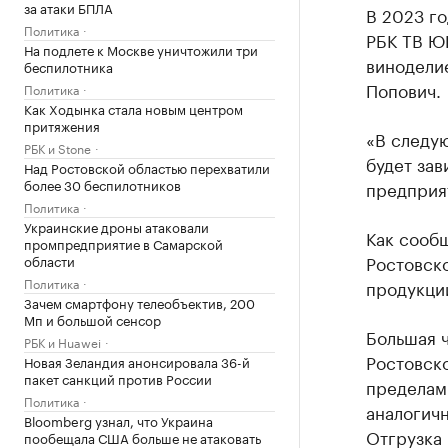
за атаки БПЛА
В 2023 го
Политика
РБК ТВ Ю
На подлете к Москве уничтожили три
винодели
беспилотника
Попович.
Политика
Как Ходынка стала новым центром
притяжения
«В следую
РБК и Stone
будет зав
Над Ростовской областью перехватили
более 30 беспилотников
предприя
Политика
Украинские дроны атаковали
Как сообщ
промпредприятие в Самарской
Ростовск
области
Политика
продукции
Зачем смартфону телеобъектив, 200
Мп и большой сенсор
Большая 
РБК и Huawei
Ростовско
Новая Зеландия анонсировала 36-й
пакет санкций против России
пределами
Политика
аналогичн
Bloomberg узнал, что Украина
Отгрузка 
пообещала США больше не атаковать