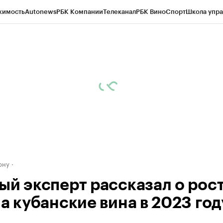
жимость
Autonews
РБК Компании
Телеканал
РБК Вино
Спорт
Школа упра
д
Стиль
Крипто
РБК Бизнес-среда
Дискуссионный клуб
Исследования
К
рагентов
Политика
Экономика
Бизнес
Технологии и медиа
Финансы
Рын
ону
ый эксперт рассказал о рос
а кубанские вина в 2023 год