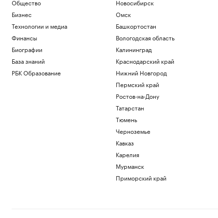
В Московской области объявили
Общество
Новосибирск
беспилотную опасность
Бизнес
Омск
Политика
Технологии и медиа
Башкортостан
В Московской области второй раз за
Финансы
Вологодская область
ночь объявили ракетную опасность
Биографии
Калининград
Политика
Пентагон отстранил генерала,
База знаний
Краснодарский край
отвечавшего за помощь Украине и
РБК Образование
Нижний Новгород
фланг НАТО
Пермский край
Политика
Ростов-на-Дону
В США произошло крушение
пожарного вертолета с двумя членами
Татарстан
экипажа
Тюмень
Общество
Черноземье
Ракетную опасность объявили в
Московской области
Кавказ
Политика
Карелия
Мурманск
Загрузить еще
Приморский край