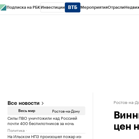
Подписка на РБК
Инвестиции
Мероприятия
Отрасли
Недви
РБК Курсы
РБК Life
Тренды
Визионеры
Национальные проекты
Горо
Спецпроекты СПб
Конференции СПб
Спецпроекты
Проверка конт
Ростов-на-Д
Все новости
Ростов-на-Дону
Весь мир
Винн
Силы ПВО уничтожили над Россией
почти 400 беспилотников за ночь
цен н
Политика
На Ильском НПЗ произошел пожар из-