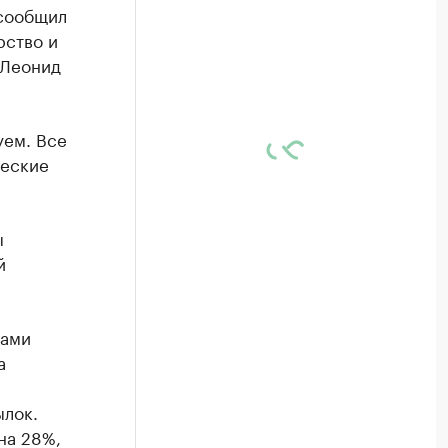
 сообщил
рство и
 Леонид
уем. Все
ческие
ы
й
лами
а
ылок.
на 28%,