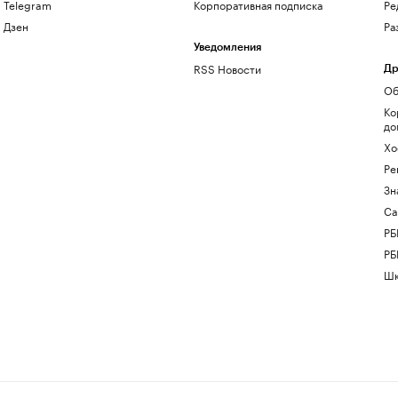
Telegram
Корпоративная подписка
Ре
Дзен
Ра
Уведомления
RSS Новости
Др
Об
Ко
до
Хо
Ре
Зн
Са
РБ
РБ
Шк