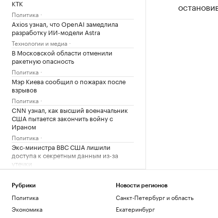
КТК
остановив
Политика
Axios узнал, что OpenAI замедлила
разработку ИИ-модели Astra
Технологии и медиа
В Московской области отменили
ракетную опасность
Политика
Мэр Киева сообщил о пожарах после
взрывов
Политика
CNN узнал, как высший военачальник
США пытается закончить войну с
Ираном
Политика
Экс-министра ВВС США лишили
доступа к секретным данным из-за
утечки
Политика
Шуваев сообщил о системе
Рубрики
Новости регионов
оповещения, для которой не нужны
Политика
Санкт-Петербург и область
сеть и зарядка
Экономика
Екатеринбург
Политика