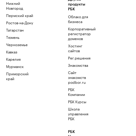
Нижний
продукты
Новгород
РБК
Пермский край
Облако для
бизнеса
Ростов-на-Дону
Корпоративный
Татарстан
регистратор
Тюмень
доменов
Черноземье
Хостинг
сайтов
Кавказ
Рег.решения
Карелия
Знакомства
Мурманск
Сайт
Приморский
знакомств
край
podbor.ru
РБК
Компании
РБК Курсы
Школа
управления
РБК
РБК