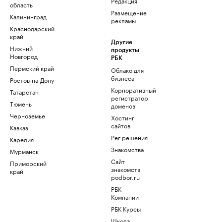
Редакция
область
Размещение
Калининград
рекламы
Краснодарский
край
Другие
Нижний
продукты
Новгород
РБК
Пермский край
Облако для
бизнеса
Ростов-на-Дону
Корпоративный
Татарстан
регистратор
Тюмень
доменов
Черноземье
Хостинг
сайтов
Кавказ
Рег.решения
Карелия
Знакомства
Мурманск
Сайт
Приморский
знакомств
край
podbor.ru
РБК
Компании
РБК Курсы
Школа