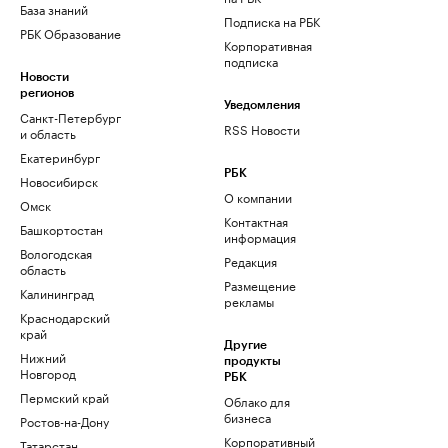
База знаний
Подписка на РБК
РБК Образование
Корпоративная
подписка
Новости
регионов
Уведомления
Санкт-Петербург
RSS Новости
и область
Екатеринбург
РБК
Новосибирск
О компании
Омск
Контактная
Башкортостан
информация
Вологодская
Редакция
область
Размещение
Калининград
рекламы
Краснодарский
край
Другие
Нижний
продукты
Новгород
РБК
Пермский край
Облако для
бизнеса
Ростов-на-Дону
Корпоративный
Татарстан