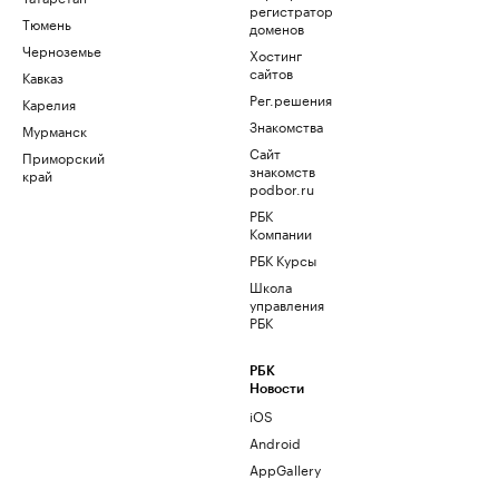
регистратор
Тюмень
доменов
Черноземье
Хостинг
сайтов
Кавказ
Рег.решения
Карелия
Знакомства
Мурманск
Сайт
Приморский
знакомств
край
podbor.ru
РБК
Компании
РБК Курсы
Школа
управления
РБК
РБК
Новости
iOS
Android
AppGallery