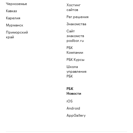
Черноземье
Хостинг
сайтов
Кавказ
Рег.решения
Карелия
Знакомства
Мурманск
Сайт
Приморский
знакомств
край
podbor.ru
РБК
Компании
РБК Курсы
Школа
управления
РБК
РБК
Новости
iOS
Android
AppGallery