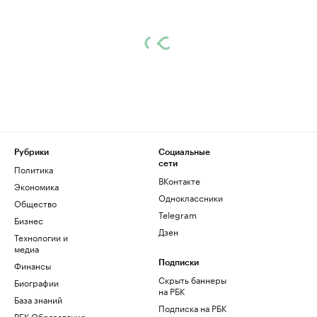
Рубрики
Социальные
сети
Политика
ВКонтакте
Экономика
Одноклассники
Общество
Telegram
Бизнес
Дзен
Технологии и
медиа
Финансы
Подписки
Скрыть баннеры
Биографии
на РБК
База знаний
Подписка на РБК
РБК Образование