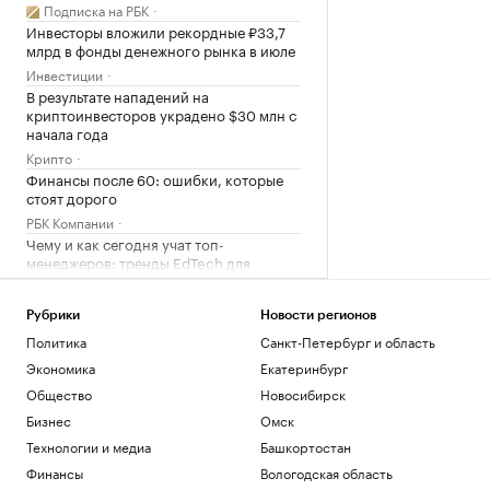
Подписка на РБК
Инвесторы вложили рекордные ₽33,7
млрд в фонды денежного рынка в июле
Инвестиции
В результате нападений на
криптоинвесторов украдено $30 млн с
начала года
Крипто
Финансы после 60: ошибки, которые
стоят дорого
РБК Компании
Чему и как сегодня учат топ-
менеджеров: тренды EdTech для
управленцев
Образование
Рубрики
Новости регионов
Россияне борются с тревожностью в
Политика
Санкт-Петербург и область
конных клубах. Как устроен их бизнес
Экономика
Екатеринбург
Подписка на РБК
Общество
Новосибирск
Загрузить еще
Бизнес
Омск
Технологии и медиа
Башкортостан
Финансы
Вологодская область