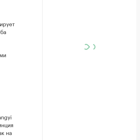
ирует
жба
ами
angyi
инция
ак на