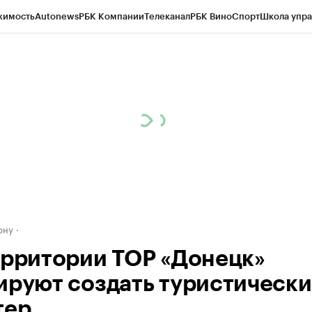
жимость
Autonews
РБК Компании
Телеканал
РБК Вино
Спорт
Школа упра
д
Стиль
Крипто
РБК Бизнес-среда
Дискуссионный клуб
Исследования
К
рагентов
Политика
Экономика
Бизнес
Технологии и медиа
Финансы
Рын
ону
ерритории ТОР «Донецк»
ируют создать туристическ
тер