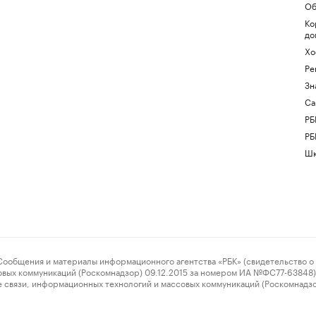
Об
Ко
до
Хо
Ре
Зн
Са
РБ
РБ
Шк
ения и материалы информационного агентства «РБК» (свидетельство о 
овых коммуникаций (Роскомнадзор) 09.12.2015 за номером ИА №ФС77-63848) 
 связи, информационных технологий и массовых коммуникаций (Роскомнадз