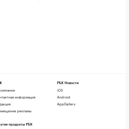
К
РБК Новости
компании
iOS
нтактная информация
Android
дакция
AppGallery
змещение рекламы
угие продукты РБК