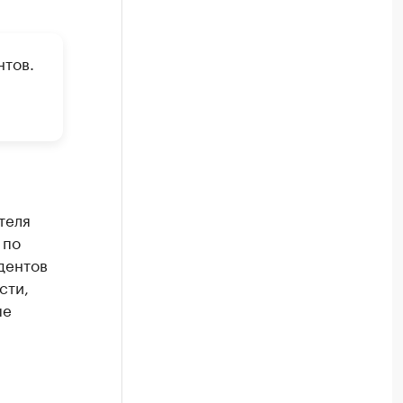
нтов.
теля
 по
дентов
сти,
ые