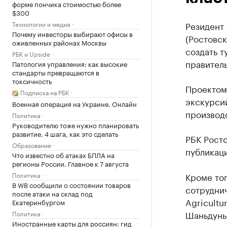
форме пончика стоимостью более
$300
Технологии и медиа
Резидент
Почему инвесторы выбирают офисы в
(Ростовс
оживленных районах Москвы
создать т
РБК и Upside
правитель
Патология управления: как высокие
стандарты превращаются в
токсичность
Проектом
Подписка на РБК
экскурсий
Военная операция на Украине. Онлайн
производ
Политика
Руководителю тоже нужно планировать
развитие. 4 шага, как это сделать
РБК Росто
Образование
публикаци
Что известно об атаках БПЛА на
регионы России. Главное к 7 августа
Политика
Кроме тог
В WB сообщили о состоянии товаров
сотруднич
после атаки на склад под
Agricultu
Екатеринбургом
Шаньдунь,
Политика
Иностранные карты для россиян: гид