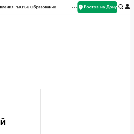
Ростов-на-Дону
вления РБК
РБК Образование
редитные рейтинги
Франшизы
Газета
ок наличной валюты
ий