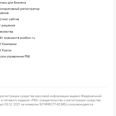
лако для бизнеса
рпоративный регистратор
менов
стинг сайтов
г.решения
акомства
йт знакомств podbor.ru
К Компании
К Курсы
ола управления РБК
регистрации средства массовой информации выдано Федеральной
и сетевого издания «РБК» (свидетельство о регистрации средства
ор) 03.12.2021 за номером ЭЛ №ФС77-82385) сопровождаются