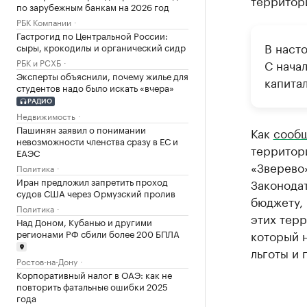
территори
по зарубежным банкам на 2026 год
РБК Компании
Гастрогид по Центральной России:
В наст
сыры, крокодилы и органический сидр
РБК и РСХБ
С нача
Эксперты объяснили, почему жилье для
капита
студентов надо было искать «вчера»
РАДИО
Недвижимость
Пашинян заявил о понимании
Как
сооб
невозможности членства сразу в ЕС и
территор
ЕАЭС
«Зверево
Политика
Иран предложил запретить проход
Законода
судов США через Ормузский пролив
бюджету, 
Политика
этих тер
Над Доном, Кубанью и другими
регионами РФ сбили более 200 БПЛА
который 
льготы и 
Ростов-на-Дону
Корпоративный налог в ОАЭ: как не
повторить фатальные ошибки 2025
года