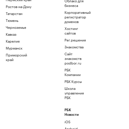
Облако для
бизнеса
Ростов-на-Дону
Корпоративный
Татарстан
регистратор
Тюмень
доменов
Черноземье
Хостинг
сайтов
Кавказ
Рег.решения
Карелия
Знакомства
Мурманск
Сайт
Приморский
знакомств
край
podbor.ru
РБК
Компании
РБК Курсы
Школа
управления
РБК
РБК
Новости
iOS
Android