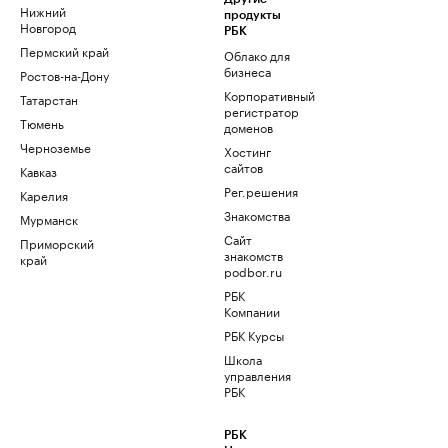
Нижний
продукты
Новгород
РБК
Пермский край
Облако для
бизнеса
Ростов-на-Дону
Корпоративный
Татарстан
регистратор
Тюмень
доменов
Черноземье
Хостинг
сайтов
Кавказ
Рег.решения
Карелия
Знакомства
Мурманск
Сайт
Приморский
знакомств
край
podbor.ru
РБК
Компании
РБК Курсы
Школа
управления
РБК
РБК