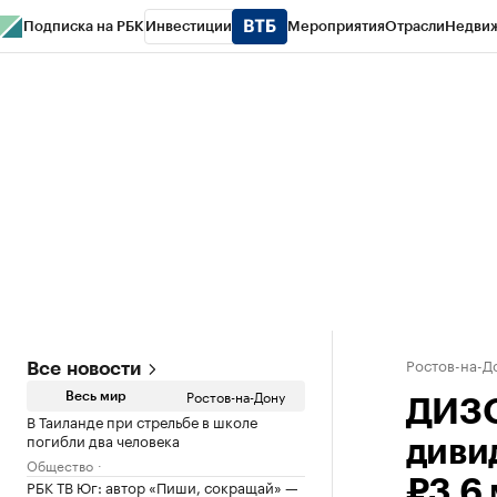
Подписка на РБК
Инвестиции
Мероприятия
Отрасли
Недви
РБК Курсы
РБК Life
Тренды
Визионеры
Национальные проекты
Горо
Спецпроекты СПб
Конференции СПб
Спецпроекты
Проверка конт
Ростов-на-Д
Все новости
Ростов-на-Дону
Весь мир
ДИЗО
В Таиланде при стрельбе в школе
погибли два человека
диви
Общество
РБК ТВ Юг: автор «Пиши, сокращай» —
₽3,6