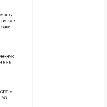
аменту
 иске к
овали
ученную
ее на
ФСПП о
м АО