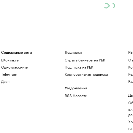
Социальные сети
Подписки
РБ
ВКонтакте
Скрыть баннеры на РБК
О 
Одноклассники
Подписка на РБК
Ко
Telegram
Корпоративная подписка
Ре
Дзен
Ра
Уведомления
RSS Новости
Др
Об
Ко
до
Хо
Ре