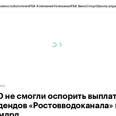
жимость
Autonews
РБК Компании
Телеканал
РБК Вино
Спорт
Школа упра
д
Стиль
Крипто
РБК Бизнес-среда
Дискуссионный клуб
Исследования
К
рагентов
Политика
Экономика
Бизнес
Технологии и медиа
Финансы
Рын
ону
 не смогли оспорить выпла
дендов «Ростовводоканала» 
 млрд