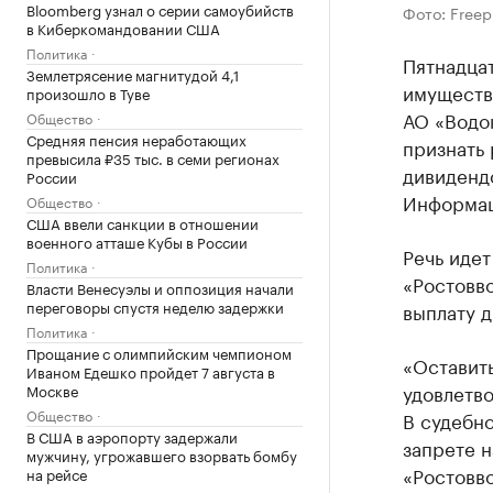
Bloomberg узнал о серии самоубийств
Фото: Freep
в Киберкомандовании США
Политика
Пятнадца
Землетрясение магнитудой 4,1
имуществ
произошло в Туве
АО «Водок
Общество
Средняя пенсия неработающих
признать
превысила ₽35 тыс. в семи регионах
дивиденд
России
Информаци
Общество
США ввели санкции в отношении
военного атташе Кубы в России
Речь иде
Политика
«Ростовво
Власти Венесуэлы и оппозиция начали
переговоры спустя неделю задержки
выплату д
Политика
Прощание с олимпийским чемпионом
«Оставить
Иваном Едешко пройдет 7 августа в
удовлетво
Москве
Общество
В судебн
В США в аэропорту задержали
запрете 
мужчину, угрожавшего взорвать бомбу
«Ростовво
на рейсе