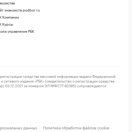
акомства
йт знакомств podbor.ru
К Компании
К Курсы
ола управления РБК
регистрации средства массовой информации выдано Федеральной
и сетевого издания «РБК» (свидетельство о регистрации средства
ор) 03.12.2021 за номером ЭЛ №ФС77-82385) сопровождаются
ерсональных данных
Политика обработки файлов cookie
·