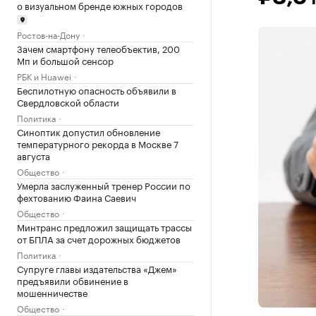
о визуальном бренде южных городов
Ростов-на-Дону
Зачем смартфону телеобъектив, 200
Мп и большой сенсор
РБК и Huawei
Беспилотную опасность объявили в
Свердловской области
Политика
Синоптик допустил обновление
температурного рекорда в Москве 7
августа
Общество
Умерла заслуженный тренер России по
фехтованию Фаина Саевич
Общество
Минтранс предложил защищать трассы
от БПЛА за счет дорожных бюджетов
Политика
Супруге главы издательства «Джем»
предъявили обвинение в
мошенничестве
Общество