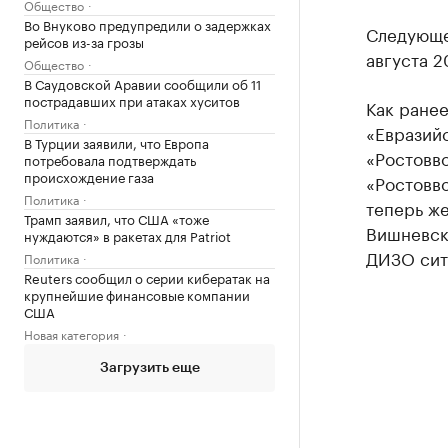
Общество
Во Внуково предупредили о задержках
Следующе
рейсов из-за грозы
августа 2
Общество
В Саудовской Аравии сообщили об 11
пострадавших при атаках хуситов
Как ране
Политика
«Евразий
В Турции заявили, что Европа
«Ростовв
потребовала подтверждать
происхождение газа
«Ростовво
Политика
теперь же
Трамп заявил, что США «тоже
Вишневск
нуждаются» в ракетах для Patriot
ДИЗО сит
Политика
Reuters сообщил о серии кибератак на
крупнейшие финансовые компании
США
Новая категория
Загрузить еще