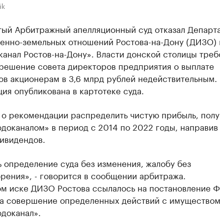
ik
тый Арбитражный апелляционный суд отказал Департ
енно-земельных отношений Ростова-на-Дону (ДИЗО) в
анал Ростов-на-Дону». Власти донской столицы треб
 решение совета директоров предприятия о выплате
ов акционерам в 3,6 млрд рублей недействительным.
я опубликована в картотеке суда.
т о рекомендации распределить чистую прибыль, пол
доканалом» в период с 2014 по 2022 годы, направив 
ивидендов.
 определение суда без изменения, жалобу без
рения», - говорится в сообщении арбитража.
ом иске ДИЗО Ростова ссылалось на постановление 
на совершение определенных действий с имущество
доканал».