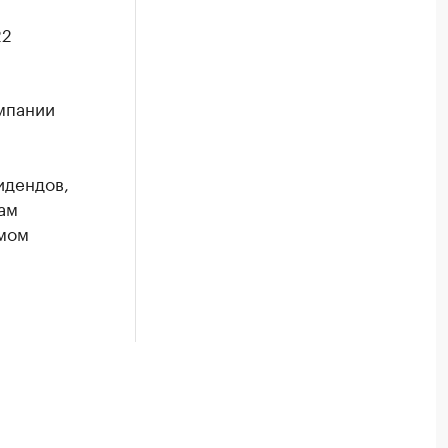
22
мпании
дендов,
ам
амом