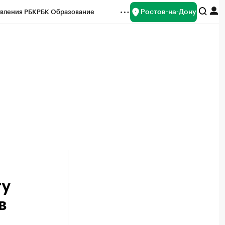
Ростов-на-Дону
вления РБК
РБК Образование
редитные рейтинги
Франшизы
Газета
ок наличной валюты
ту
в