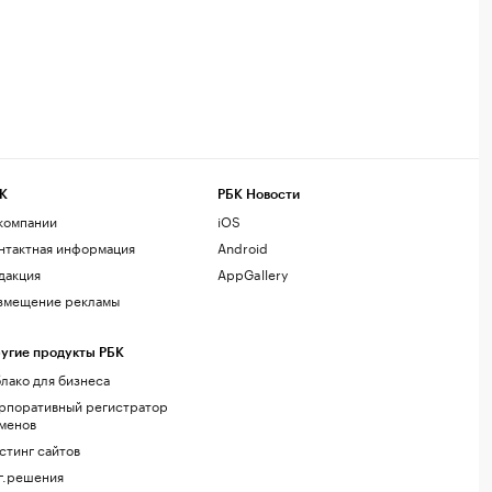
К
РБК Новости
компании
iOS
нтактная информация
Android
дакция
AppGallery
змещение рекламы
угие продукты РБК
лако для бизнеса
рпоративный регистратор
менов
стинг сайтов
г.решения