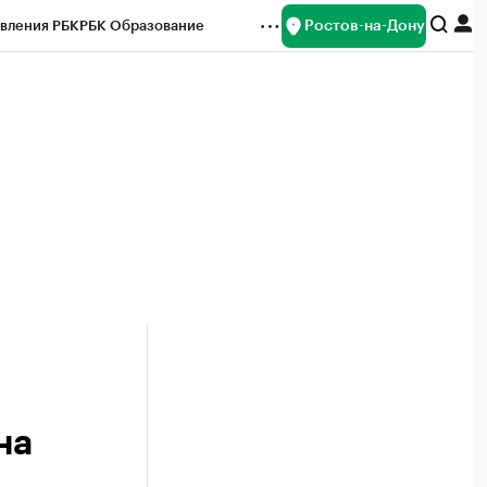
Ростов-на-Дону
вления РБК
РБК Образование
редитные рейтинги
Франшизы
Газета
ок наличной валюты
на