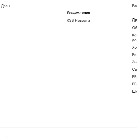
Дзен
Ра
Уведомления
RSS Новости
Др
Об
Ко
до
Хо
Ре
Зн
Са
РБ
РБ
Шк