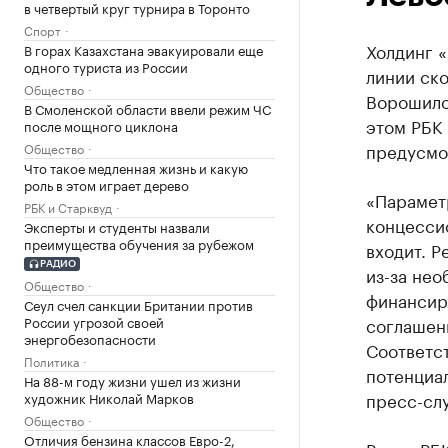
в четвертый круг турнира в Торонто
Спорт
Холдинг 
В горах Казахстана эвакуировали еще
одного туриста из России
линии ско
Общество
Ворошило
В Смоленской области ввели режим ЧС
этом РБК
после мощного циклона
предусмот
Общество
Что такое медленная жизнь и какую
роль в этом играет дерево
«Парамет
РБК и Старквуд
концессио
Эксперты и студенты назвали
преимущества обучения за рубежом
входит. Р
РАДИО
из-за нео
Общество
финансир
Сеул счел санкции Британии против
России угрозой своей
соглашени
энергобезопасности
Соответс
Политика
потенциа
На 88-м году жизни ушел из жизни
пресс-сл
художник Николай Марков
Общество
Отличия бензина классов Евро-2,