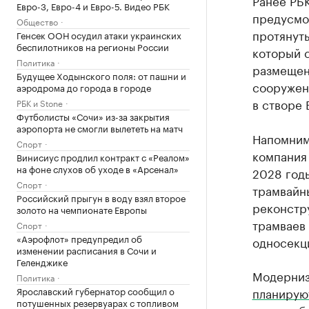
Ранее РБ
Евро-3, Евро-4 и Евро-5. Видео РБК
предусмо
Общество
протянуть
Генсек ООН осудил атаки украинских
беспилотников на регионы России
который 
Политика
размещен
Будущее Ходынского поля: от пашни и
сооружен
аэродрома до города в городе
в створе
РБК и Stone
Футболисты «Сочи» из-за закрытия
аэропорта не смогли вылететь на матч
Напомним,
Спорт
компания
Винисиус продлил контракт с «Реалом»
на фоне слухов об уходе в «Арсенал»
2028 годы
Спорт
трамвайны
Российский прыгун в воду взял второе
реконстру
золото на чемпионате Европы
трамваев
Спорт
«Аэрофлот» предупредил об
односекц
изменении расписания в Сочи и
Геленджике
Модерниз
Политика
Ярославский губернатор сообщил о
планирую
потушенных резервуарах с топливом