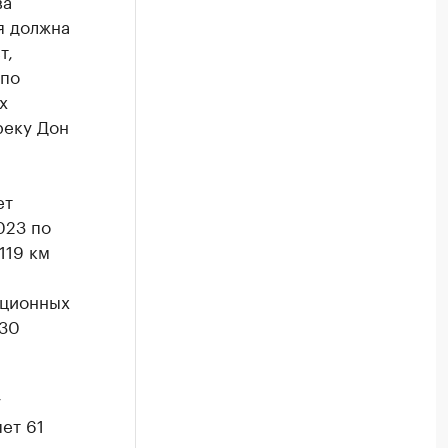
ва
я должна
т,
 по
х
реку Дон
ет
023 по
119 км
кционных
 30
у
ет 61