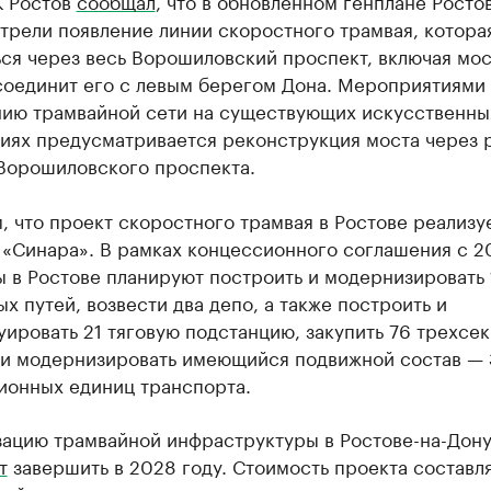
К Ростов
сообщал
, что в обновленном генплане Росто
трели появление линии скоростного трамвая, котора
ся через весь Ворошиловский проспект, включая мос
соединит его с левым берегом Дона. Мероприятиями
ию трамвайной сети на существующих искусственны
иях предусматривается реконструкция моста через 
 Ворошиловского проспекта.
 что проект скоростного трамвая в Ростове реализу
 «Синара». В рамках концессионного соглашения с 2
 в Ростове планируют построить и модернизировать 
х путей, возвести два депо, а также построить и
ировать 21 тяговую подстанцию, закупить 76 трехсе
 и модернизировать имеющийся подвижной состав —
ионных единиц транспорта.
ацию трамвайной инфраструктуры в Ростове-на-Дон
т
завершить в 2028 году. Стоимость проекта составля