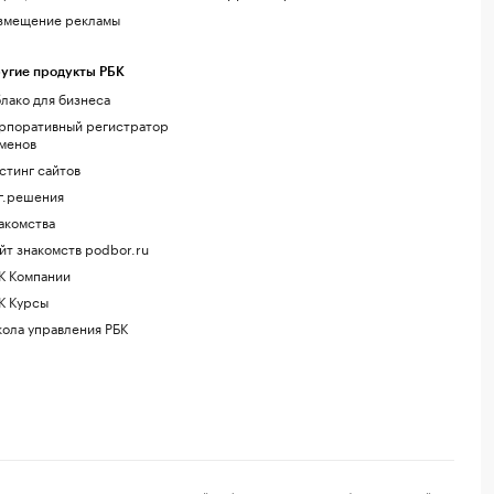
змещение рекламы
угие продукты РБК
лако для бизнеса
рпоративный регистратор
менов
стинг сайтов
г.решения
акомства
йт знакомств podbor.ru
К Компании
К Курсы
ола управления РБК