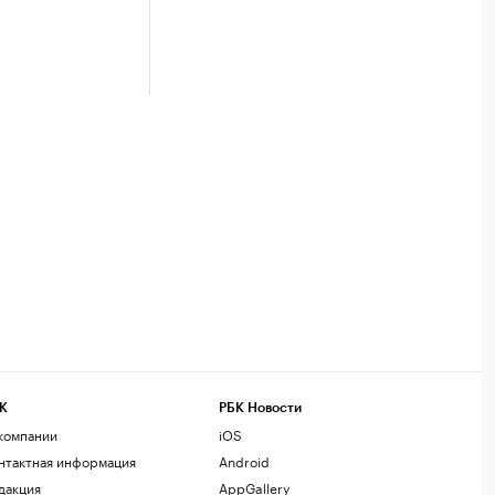
К
РБК Новости
компании
iOS
нтактная информация
Android
дакция
AppGallery