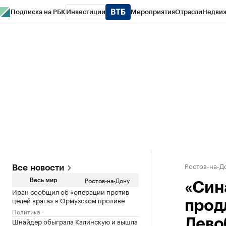
Подписка на РБК
Инвестиции
Мероприятия
Отрасли
Недви
РБК Курсы
РБК Life
Тренды
Визионеры
Национальные проекты
Горо
Спецпроекты СПб
Конференции СПб
Спецпроекты
Проверка конт
Ростов-на-Д
Все новости
Ростов-на-Дону
Весь мир
«Син
Иран сообщил об «операции против
целей врага» в Ормузском проливе
прод
Политика
Шнайдер обыграла Калинскую и вышла
Лево