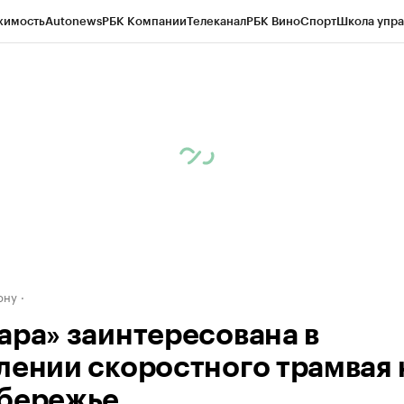
жимость
Autonews
РБК Компании
Телеканал
РБК Вино
Спорт
Школа упра
д
Стиль
Крипто
РБК Бизнес-среда
Дискуссионный клуб
Исследования
К
рагентов
Политика
Экономика
Бизнес
Технологии и медиа
Финансы
Рын
ону
ара» заинтересована в
лении скоростного трамвая 
бережье