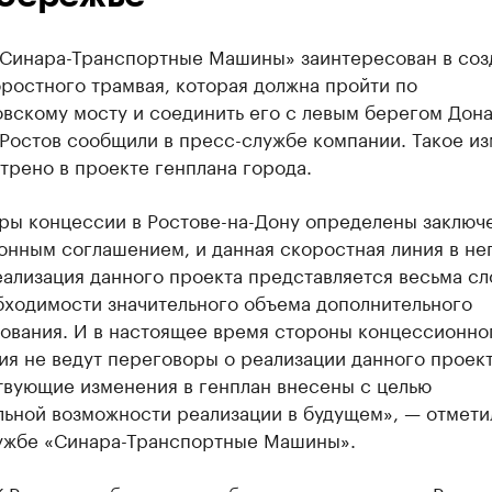
«Синара-Транспортные Машины» заинтересован в соз
ростного трамвая, которая должна пройти по
вскому мосту и соединить его с левым берегом Дона
 Ростов сообщили в пресс-службе компании. Такое и
рено в проекте генплана города.
ры концессии в Ростове-на-Дону определены заклю
нным соглашением, и данная скоростная линия в не
еализация данного проекта представляется весьма с
бходимости значительного объема дополнительного
ования. И в настоящее время стороны концессионно
я не ведут переговоры о реализации данного проект
твующие изменения в генплан внесены с целью
льной возможности реализации в будущем», — отмети
ужбе «Синара-Транспортные Машины».