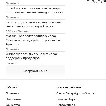
млрд руб
Политика
Euractiv узнал, как финские фермеры
помогают охранять границу с Россией
Политика
Киты, тундра и космические пейзажи:
зачем ехать в восточную Арктику
РБК и УК Первая
Матвиенко предупредила о мерах
Москвы из-за задержаний россиян в
Армении
Политика
Wildberries объявил о новых мерах
поддержки продавцов
Бизнес
Загрузить еще
Рубрики
Новости регионов
Политика
Санкт-Петербург и область
Экономика
Екатеринбург
Общество
Новосибирск