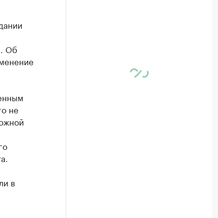
дании
. Об
зменение
ченным
го не
ложной
го
а.
ли в