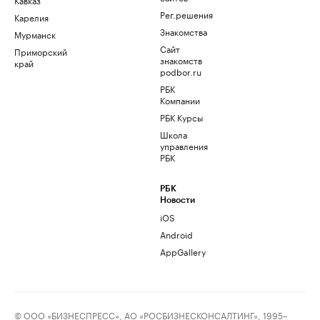
Рег.решения
Карелия
Знакомства
Мурманск
Сайт
Приморский
знакомств
край
podbor.ru
РБК
Компании
РБК Курсы
Школа
управления
РБК
РБК
Новости
iOS
Android
AppGallery
© ООО «БИЗНЕСПРЕСС», АО «РОСБИЗНЕСКОНСАЛТИНГ», 1995–