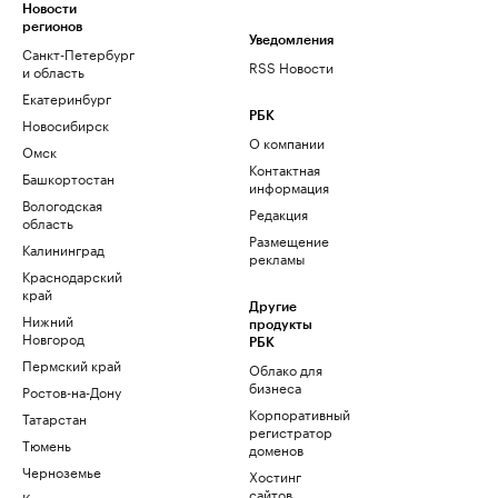
Новости
регионов
Уведомления
Санкт-Петербург
RSS Новости
и область
Екатеринбург
РБК
Новосибирск
О компании
Омск
Контактная
Башкортостан
информация
Вологодская
Редакция
область
Размещение
Калининград
рекламы
Краснодарский
край
Другие
Нижний
продукты
Новгород
РБК
Пермский край
Облако для
бизнеса
Ростов-на-Дону
Корпоративный
Татарстан
регистратор
Тюмень
доменов
Черноземье
Хостинг
сайтов
Кавказ