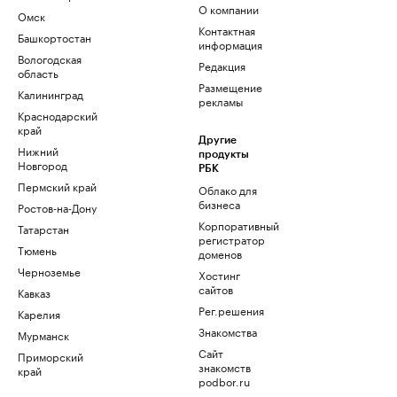
О компании
Омск
Контактная
Башкортостан
информация
Вологодская
Редакция
область
Размещение
Калининград
рекламы
Краснодарский
край
Другие
Нижний
продукты
Новгород
РБК
Пермский край
Облако для
бизнеса
Ростов-на-Дону
Корпоративный
Татарстан
регистратор
Тюмень
доменов
Черноземье
Хостинг
сайтов
Кавказ
Рег.решения
Карелия
Знакомства
Мурманск
Сайт
Приморский
знакомств
край
podbor.ru