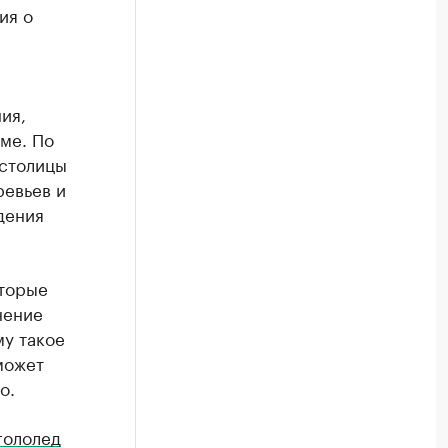
ия о
ия,
ме. По
 столицы
ревьев и
дения
оторые
нение
у такое
может
о.
гололед