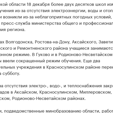
кой области 18 декабря более двух десятков школ и
чения из-за отсутствия электроэнергии, воды и отоп
 возникли из-за неблагоприятных погодных условий,
 пресс-служба министерства общего и профессиона
ия региона.
ах Волгодонска, Ростова-на-Дону, Аксайского, Завети
ского и Ремонтненского района учащиеся занимаютс
онном режиме. В Гуково и в Родионово-Несветайском
ы ввели сокращенный режим обучения. Еще два
тельных учреждения в Красносулинском районе пере
а субботу.
за отсутствия электро-, водо-, и теплоснабжения зак
садов в Аксайском, Красносулинском, Миллеровском,
ском, Родионово-Несветайском районах.
и, подведомственные минобразованию области, работ