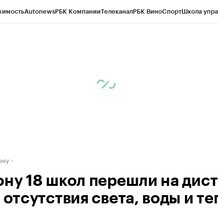
жимость
Autonews
РБК Компании
Телеканал
РБК Вино
Спорт
Школа упра
д
Стиль
Крипто
РБК Бизнес-среда
Дискуссионный клуб
Исследования
К
рагентов
Политика
Экономика
Бизнес
Технологии и медиа
Финансы
Рын
ону
ону 18 школ перешли на дис
 отсутствия света, воды и те