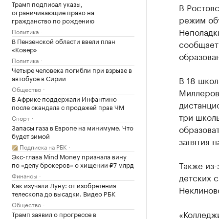
Трамп подписал указы,
В Ростовс
ограничивающие право на
режим обу
гражданство по рождению
Неполадки
Политика
В Пензенской области ввели план
сообщает
«Ковер»
образован
Политика
Четыре человека погибли при взрыве в
автобусе в Сирии
В 18 школ
Общество
Миллеров
В Африке поддержали Инфантино
дистанци
после скандала с продажей прав ЧМ
три школ
Спорт
Запасы газа в Европе на минимуме. Что
образова
будет зимой
занятия н
Подписка на РБК
Экс-глава Mind Money признала вину
Также из-
по «делу брокеров» о хищении ₽7 млрд
Финансы
детских 
Как изучали Луну: от изобретения
Неклинов
телескопа до высадки. Видео РБК
Общество
«Колледж
Трамп заявил о прогрессе в