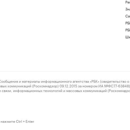
Ре
Зн
Са
РБ
РБ
Шк
ения и материалы информационного агентства «РБК» (свидетельство о 
овых коммуникаций (Роскомнадзор) 09.12.2015 за номером ИА №ФС77-63848) 
 связи, информационных технологий и массовых коммуникаций (Роскомнадз
нажмите Ctrl + Enter