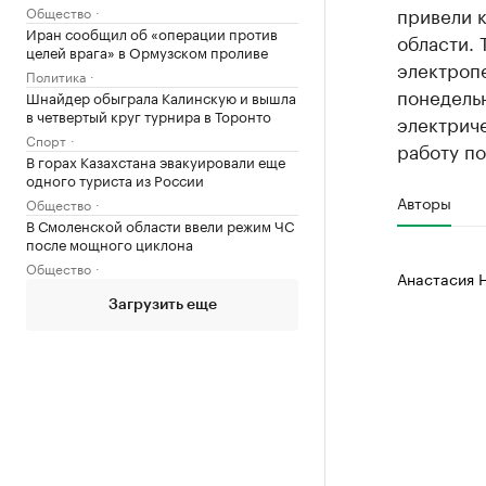
привели к
Общество
Иран сообщил об «операции против
области. 
целей врага» в Ормузском проливе
электропе
Политика
понедельн
Шнайдер обыграла Калинскую и вышла
в четвертый круг турнира в Торонто
электриче
Спорт
работу п
В горах Казахстана эвакуировали еще
одного туриста из России
Авторы
Общество
В Смоленской области ввели режим ЧС
после мощного циклона
Общество
Анастасия 
Загрузить еще