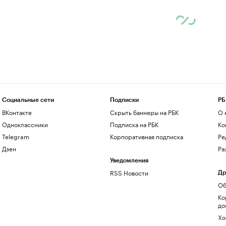
Социальные сети
Подписки
РБ
ВКонтакте
Скрыть баннеры на РБК
О 
Одноклассники
Подписка на РБК
Ко
Telegram
Корпоративная подписка
Ре
Дзен
Ра
Уведомления
RSS Новости
Др
Об
Ко
до
Хо