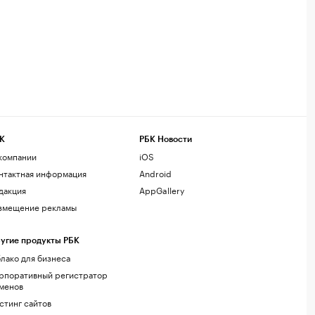
К
РБК Новости
компании
iOS
нтактная информация
Android
дакция
AppGallery
змещение рекламы
угие продукты РБК
лако для бизнеса
рпоративный регистратор
менов
стинг сайтов