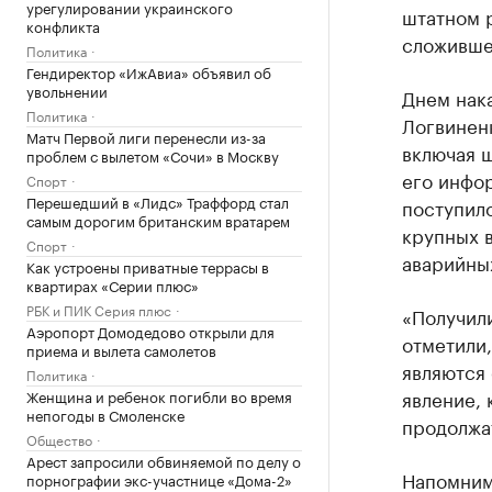
урегулировании украинского
штатном 
конфликта
сложивше
Политика
Гендиректор «ИжАвиа» объявил об
увольнении
Днем нак
Политика
Логвиненк
Матч Первой лиги перенесли из-за
включая ш
проблем с вылетом «Сочи» в Москву
его инфо
Спорт
Перешедший в «Лидс» Траффорд стал
поступило
самым дорогим британским вратарем
крупных в
Спорт
аварийны
Как устроены приватные террасы в
квартирах «Серии плюс»
РБК и ПИК Серия плюс
«Получил
Аэропорт Домодедово открыли для
отметили,
приема и вылета самолетов
являются
Политика
явление, 
Женщина и ребенок погибли во время
непогоды в Смоленске
продолжат
Общество
Арест запросили обвиняемой по делу о
Напомним
порнографии экс-участнице «Дома-2»