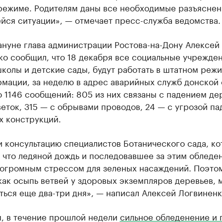
режиме. Родителям даны все необходимые разъяснен
йся ситуации», — отмечает пресс-служба ведомства.
ануне глава администрации Ростова-на-Дону Алексей
о сообщил, что 18 декабря все социальные учрежден
колы и детские сады, будут работать в штатном режи
рмации, за неделю в адрес аварийных служб донской
 1146 сообщений: 805 из них связаны с падением де
еток, 315 — с обрывами проводов, 24 — с угрозой па
х конструкций.
и консультацию специалистов Ботанического сада, к
 что ледяной дождь и последовавшее за этим обледе
 огромным стрессом для зеленых насаждений. Поэтом
как осыпь ветвей у здоровых экземпляров деревьев, 
ься еще два-три дня», — написал Алексей Логвиненк
, в течение прошлой недели
сильное обледенение и 