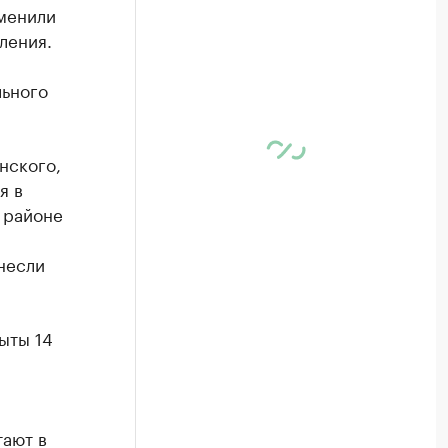
зменили
ления.
льного
нского,
я в
 районе
несли
рыты 14
ают в