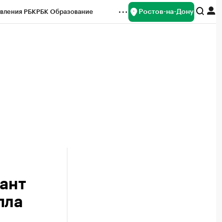
Ростов-на-Дону
вления РБК
РБК Образование
редитные рейтинги
Франшизы
Газета
ок наличной валюты
тант
пла