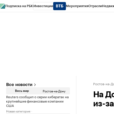
Подписка на РБК
Инвестиции
Мероприятия
Отрасли
Недви
РБК Курсы
РБК Life
Тренды
Визионеры
Национальные проекты
Горо
Спецпроекты СПб
Конференции СПб
Спецпроекты
Проверка конт
Ростов-на-Д
Все новости
Ростов-на-Дону
Весь мир
На Д
Reuters сообщил о серии кибератак на
крупнейшие финансовые компании
из-за
США
Новая категория