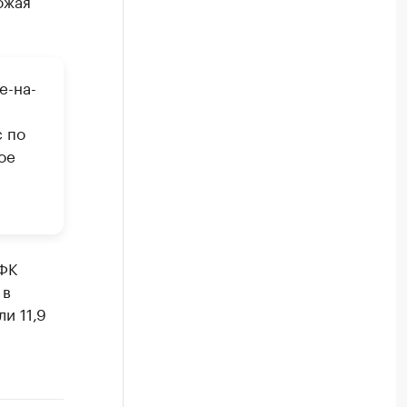
ожая
е-на-
,
с по
ое
АФК
 в
и 11,9