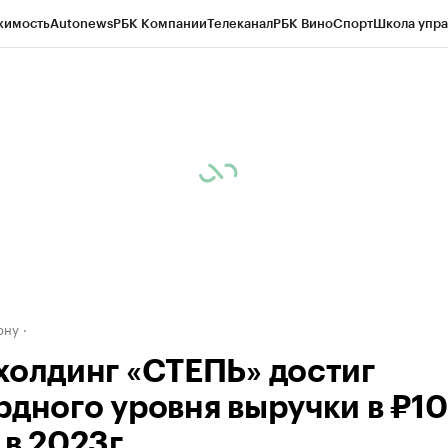
жимость
Autonews
РБК Компании
Телеканал
РБК Вино
Спорт
Школа упра
д
Стиль
Крипто
РБК Бизнес-среда
Дискуссионный клуб
Исследования
К
рагентов
Политика
Экономика
Бизнес
Технологии и медиа
Финансы
Рын
ону
холдинг «СТЕПЬ» достиг
рдного уровня выручки в ₽1
 в 2023г