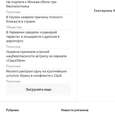
На подлете к Москве сбили три
беспилотника
Екатерина 
Политика
В Грузии назвали причину полного
блэкаута в стране
Общество
В Германии увидели «сценарий
теракта» в инциденте с дроном в
аэропорту
Политика
Украина признала угрозой
нацбезопасности актрису из сериала
«СашаТаня»
Политика
Reuters раскрыл одну из крупнейших
уступок Ирану в конфликте с США
Политика
Загрузить еще
Рубрики
Новости регионов