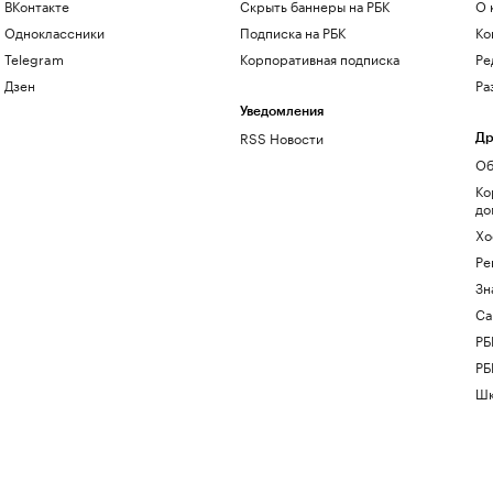
ВКонтакте
Скрыть баннеры на РБК
О 
Одноклассники
Подписка на РБК
Ко
Telegram
Корпоративная подписка
Ре
Дзен
Ра
Уведомления
RSS Новости
Др
Об
Ко
до
Хо
Ре
Зн
Са
РБ
РБ
Шк