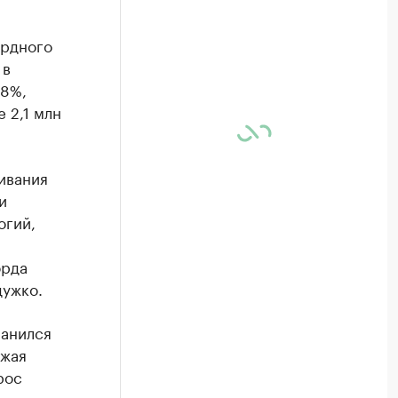
ордного
 в
 8%,
 2,1 млн
ивания
и
огий,
орда
дужко.
ранился
ожая
рос