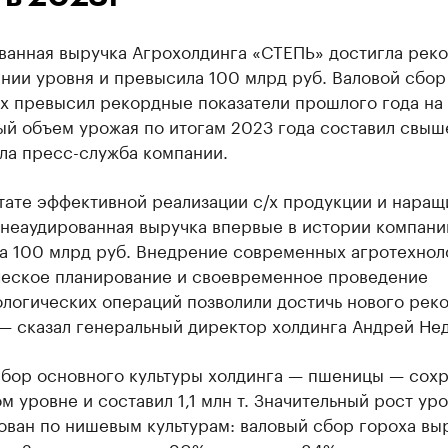
ванная выручка Агрохолдинга «СТЕПЬ» достигла рек
нии уровня и превысила 100 млрд руб. Валовой сбор
ах превысил рекордные показатели прошлого года на
й объем урожая по итогам 2023 года составил свыше
ла пресс-служба компании.
тате эффективной реализации с/х продукции и наращ
 неаудированная выручка впервые в истории компани
а 100 млрд руб. Внедрение современных агротехнол
ческое планирование и своевременное проведение
ологических операций позволили достичь нового рек
 — сказал генеральный директор холдинга Андрей Не
сбор основного культуры холдинга — пшеницы — сох
м уровне и составил 1,1 млн т. Значительный рост ур
ован по нишевым культурам: валовый сбор гороха вы