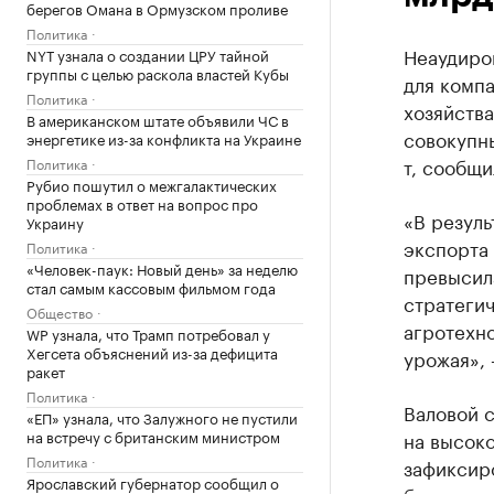
берегов Омана в Ормузском проливе
Политика
Неаудиро
NYT узнала о создании ЦРУ тайной
группы с целью раскола властей Кубы
для компа
Политика
хозяйств
В американском штате объявили ЧС в
совокупны
энергетике из-за конфликта на Украине
т, сообщи
Политика
Рубио пошутил о межгалактических
проблемах в ответ на вопрос про
«В резуль
Украину
экспорта
Политика
«Человек-паук: Новый день» за неделю
превысил
стал самым кассовым фильмом года
стратеги
Общество
агротехн
WP узнала, что Трамп потребовал у
Хегсета объяснений из-за дефицита
урожая»,
ракет
Политика
Валовой 
«ЕП» узнала, что Залужного не пустили
на встречу с британским министром
на высоко
Политика
зафиксир
Ярославский губернатор сообщил о