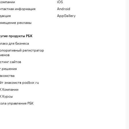
компании
iOS
нтактная информация
Android
дакция
AppGallery
змещение рекламы
угие продукты РБК
лако для бизнеса
рпоративный регистратор
менов
стинг сайтов
г.решения
акомства
йт знакомств podbor.ru
К Компании
К Курсы
ола управления РБК