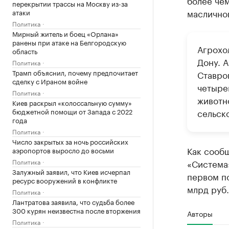
более чем
перекрытии трассы на Москву из-за
масличног
атаки
Политика
Мирный житель и боец «Орлана»
ранены при атаке на Белгородскую
Агрохо
область
Дону. 
Политика
Трамп объяснил, почему предпочитает
Ставро
сделку с Ираном войне
четыре
Политика
животн
Киев раскрыл «колоссальную сумму»
бюджетной помощи от Запада с 2022
сельск
года
Политика
Число закрытых за ночь российских
Как сообщ
аэропортов выросло до восьми
Политика
«Система
Залужный заявил, что Киев исчерпал
первом по
ресурс вооружений в конфликте
млрд руб.
Политика
Лантратова заявила, что судьба более
300 курян неизвестна после вторжения
Авторы
Политика