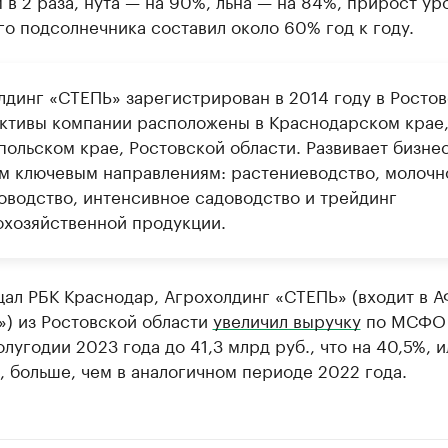
 в 2 раза, нута — на 90%, льна — на 84%, прирост ур
о подсолнечника составил около 60% год к году.
лдинг «СТЕПЬ» зарегистрирован в 2014 году в Ростов
Активы компании расположены в Краснодарском крае
польском крае, Ростовской области. Развивает бизне
м ключевым направлениям: растениеводство, молочн
оводство, интенсивное садоводство и трейдинг
охозяйственной продукции.
ал РБК Краснодар, Агрохолдинг «СТЕПЬ» (входит в 
») из Ростовской области
увеличил выручку
по МСФО
лугодии 2023 года до 41,3 млрд руб., что на 40,5%, ил
, больше, чем в аналогичном периоде 2022 года.