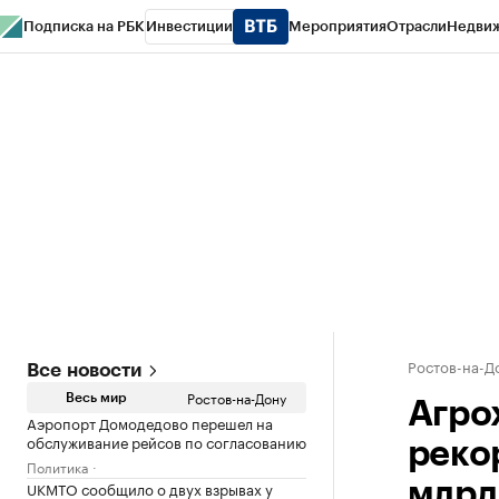
Подписка на РБК
Инвестиции
Мероприятия
Отрасли
Недви
РБК Курсы
РБК Life
Тренды
Визионеры
Национальные проекты
Горо
Спецпроекты СПб
Конференции СПб
Спецпроекты
Проверка конт
Ростов-на-Д
Все новости
Ростов-на-Дону
Весь мир
Агро
Аэропорт Домодедово перешел на
обслуживание рейсов по согласованию
реко
Политика
UKMTO сообщило о двух взрывах у
млрд