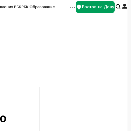
Ростов-на-Дону
вления РБК
РБК Образование
редитные рейтинги
Франшизы
Газета
ок наличной валюты
00