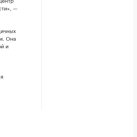
центр
сти», —
дичных
м. Она
ой и
ся