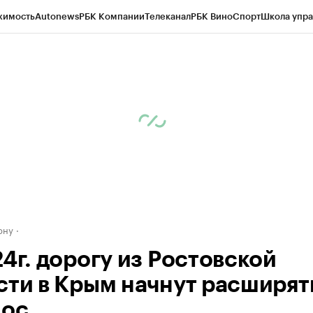
жимость
Autonews
РБК Компании
Телеканал
РБК Вино
Спорт
Школа упра
д
Стиль
Крипто
РБК Бизнес-среда
Дискуссионный клуб
Исследования
К
рагентов
Политика
Экономика
Бизнес
Технологии и медиа
Финансы
Рын
ону
4г. дорогу из Ростовской
сти в Крым начнут расширят
лос