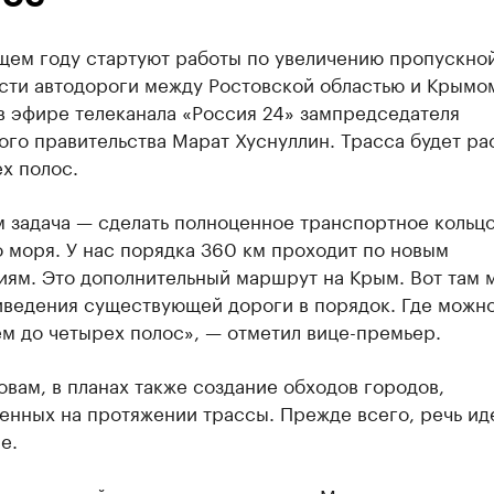
щем году стартуют работы по увеличению пропускно
сти автодороги между Ростовской областью и Крымо
в эфире телеканала «Россия 24» зампредседателя
ого правительства Марат Хуснуллин. Трасса будет р
х полос.
м задача — сделать полноценное транспортное кольцо
 моря. У нас порядка 360 км проходит по новым
иям. Это дополнительный маршрут на Крым. Вот там 
иведения существующей дороги в порядок. Где можно
м до четырех полос», — отметил вице-премьер.
овам, в планах также создание обходов городов,
нных на протяжении трассы. Прежде всего, речь ид
е.