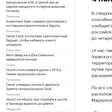
Запорожская АЭС в третий раз за
неделю ненадолго потеряла внешнее
питание
В следую
Политика
способно
Аналитики Kpler назвали крупнейшего
сообщил 
поставщика авиатоплива в Европу
российск
Политика
Сенат США согласовал краткосрочный
до четыре
бюджет, чтобы избежать нового
шатдауна
«У нас та
Политика
Матч звезд на Кубке Овечкина
Азовского
завершился вничью
территор
Спорт
путем пр
После столкновения дрона с НПЗ в
Ливии произошла утечка
расширяе
Политика
Сенат утвердил личного адвоката
По его сл
Трампа генпрокурором США
расположе
Политика
Число погибших при стрельбе в школе
Мариупол
в Таиланде выросло до девяти
Общество