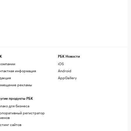
К
РБК Новости
компании
iOS
нтактная информация
Android
дакция
AppGallery
змещение рекламы
угие продукты РБК
лако для бизнеса
рпоративный регистратор
менов
стинг сайтов