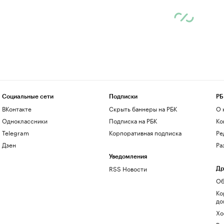
Социальные сети
Подписки
РБ
ВКонтакте
Скрыть баннеры на РБК
О 
Одноклассники
Подписка на РБК
Ко
Telegram
Корпоративная подписка
Ре
Дзен
Ра
Уведомления
RSS Новости
Др
Об
Ко
до
Хо