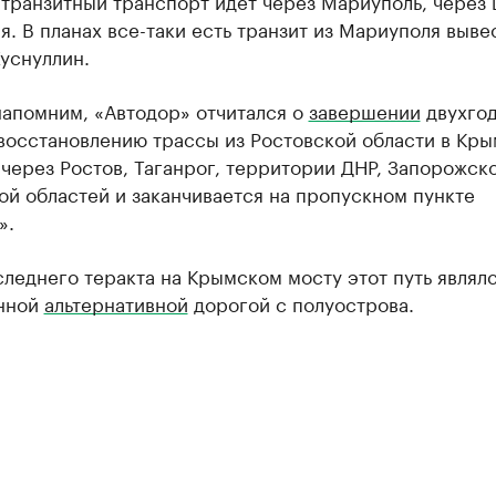
транзитный транспорт идет через Мариуполь, через 
. В планах все-таки есть транзит из Мариуполя выве
уснуллин.
напомним, «Автодор» отчитался о
завершении
двухго
восстановлению трассы из Ростовской области в Кры
через Ростов, Таганрог, территории ДНР, Запорожск
й областей и заканчивается на пропускном пункте
».
леднего теракта на Крымском мосту этот путь являл
нной
альтернативной
дорогой с полуострова.