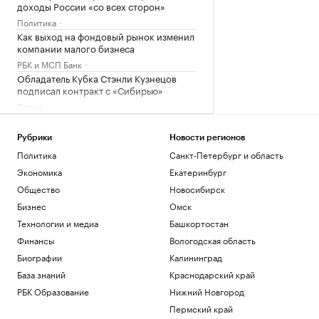
доходы России «со всех сторон»
Политика
Как выход на фондовый рынок изменил
компании малого бизнеса
РБК и МСП Банк
Обладатель Кубка Стэнли Кузнецов
подписал контракт с «Сибирью»
Спорт
В Абхазии во второй раз за неделю
произошло отключение электричества
Рубрики
Новости регионов
Общество
Политика
Санкт-Петербург и область
Как работает крупнейшая товарно-
Экономика
Екатеринбург
сырьевая биржа страны
Общество
Новосибирск
РБК и Петербургская Биржа
Бизнес
Омск
Загрузить еще
Технологии и медиа
Башкортостан
Финансы
Вологодская область
Биографии
Калининград
База знаний
Краснодарский край
РБК Образование
Нижний Новгород
Пермский край