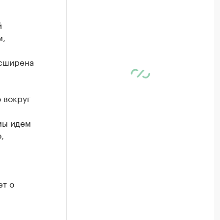
й
м,
асширена
 вокруг
мы идем
,
ет о