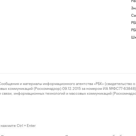
Ре
Зн
Са
РБ
РБ
Шк
ения и материалы информационного агентства «РБК» (свидетельство о 
овых коммуникаций (Роскомнадзор) 09.12.2015 за номером ИА №ФС77-63848) 
 связи, информационных технологий и массовых коммуникаций (Роскомнадз
нажмите Ctrl + Enter