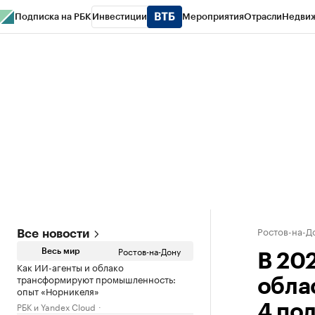
Подписка на РБК
Инвестиции
Мероприятия
Отрасли
Недви
РБК Курсы
РБК Life
Тренды
Визионеры
Национальные проекты
Горо
Спецпроекты СПб
Конференции СПб
Спецпроекты
Проверка конт
Ростов-на-Д
Все новости
Ростов-на-Дону
Весь мир
В 202
Как ИИ-агенты и облако
трансформируют промышленность:
обла
опыт «Норникеля»
РБК и Yandex Cloud
4 по