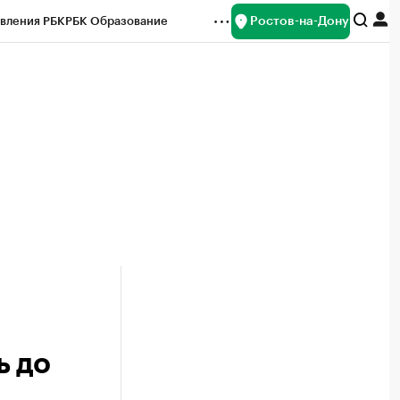
Ростов-на-Дону
вления РБК
РБК Образование
редитные рейтинги
Франшизы
Газета
ок наличной валюты
ь до