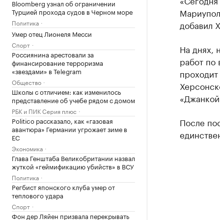
«Сегодня 
Bloomberg узнал об ограничении
Мариуполя
Турцией прохода судов в Черном море
Политика
добавил Х
Умер отец Лионеля Месси
Спорт
На днях, 
Россиянина арестовали за
работ по 
финансирование терроризма
«звездами» в Telegram
проходит 
Общество
Херсонско
Школы с отличием: как изменилось
«Джанкой
представление об учебе рядом с домом
РБК и ПИК Серия плюс
Politico рассказало, как «газовая
После пос
авантюра» Германии угрожает зиме в
единстве
ЕС
Экономика
Глава Генштаба Великобритании назвал
жуткой «геймификацию убийств» в ВСУ
Политика
Регбист японского клуба умер от
теплового удара
Спорт
Фон дер Ляйен призвала перекрывать