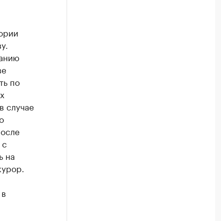
ории
у.
занию
ве
ть по
х
в случае
о
После
 с
ь на
курор.
 в