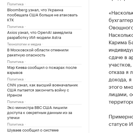
Политика
Bloomberg узнал, что Украина
«Наскольк
пообещала США больше не атаковать
бухгалтер
КТК
Овощного
Политика
Axios узнал, что OpenAI замедлила
Насколько
разработку ИИ-модели Astra
Карима Б
Технологии и медиа
индивиду
В Московской области отменили
ракетную опасность
сдаче в а
Политика
участков,
Мэр Киева сообщил о пожарах после
отказа я 
взрывов
дохода, я
Политика
CNN узнал, как высший военачальник
этого мно
США пытается закончить войну с
лицами, 
Ираном
территор
Политика
Экс-министра ВВС США лишили
доступа к секретным данным из-за
Примерно 
утечки
статусе И
Политика
Шуваев сообщил о системе