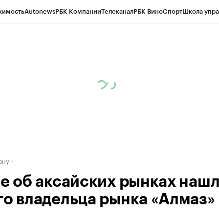
жимость
Autonews
РБК Компании
Телеканал
РБК Вино
Спорт
Школа упра
д
Стиль
Крипто
РБК Бизнес-среда
Дискуссионный клуб
Исследования
К
рагентов
Политика
Экономика
Бизнес
Технологии и медиа
Финансы
Рын
ону
ле об аксайских рынках наш
го владельца рынка «Алмаз»