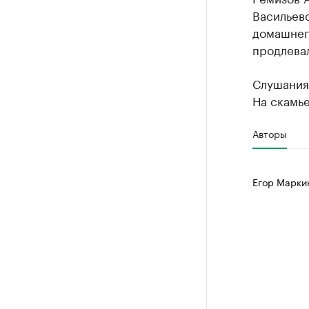
Васильево
домашнег
продлевал
Слушания 
На скамье
Авторы
Егор Марки