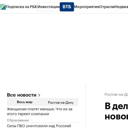
Подписка на РБК
Инвестиции
Мероприятия
Отрасли
Недви
РБК Курсы
РБК Life
Тренды
Визионеры
Национальные проекты
Горо
Спецпроекты СПб
Конференции СПб
Спецпроекты
Проверка конт
Ростов-на-Д
Все новости
Ростов-на-Дону
Весь мир
В де
Женщинам платят меньше. Что из-за
этого теряют компании
ново
Образование
Силы ПВО уничтожили над Россией