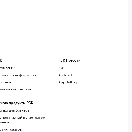
К
РБК Новости
компании
iOS
нтактная информация
Android
дакция
AppGallery
змещение рекламы
угие продукты РБК
лако для бизнеса
рпоративный регистратор
менов
стинг сайтов