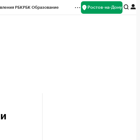
Ростов-на-Дону
вления РБК
РБК Образование
редитные рейтинги
Франшизы
Газета
ок наличной валюты
ли