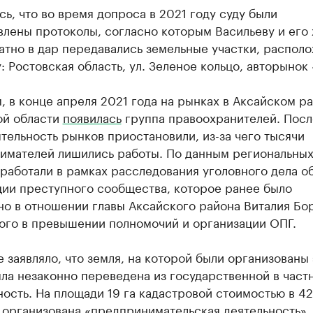
ь, что во время допроса в 2021 году суду были
влены протоколы, согласно которым Васильеву и его
атно в дар передавались земельные участки, распол
: Ростовская область, ул. Зеленое кольцо, авторынок 
 в конце апреля 2021 года на рынках в Аксайском р
ой области
появилась
группа правоохранителей. Посл
тельность рынков приостановили, из-за чего тысячи
имателей лишились работы. По данным региональны
работали в рамках расследования уголовного дела о
ции преступного сообщества, которое ранее было
о в отношении главы Аксайского района Виталия Бо
ого в превышении полномочий и организации ОПГ.
 заявляло, что земля, на которой были организованы 
ла незаконно переведена из государственной в част
ость. На площади 19 га кадастровой стоимостью в 4
 организована «предпринимательская деятельность»,