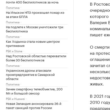
почти 400 беспилотников за ночь
В Ростов
Политика
очередное
На Ильском НПЗ произошел пожар из-
которого
за атаки БПЛА
Валерия 
Политика
На подлете к Москве уничтожили три
номиналь
беспилотника
пишет еж
Политика
Как Ходынка стала новым центром
притяжения
О смерти 
РБК и Stone
на протес
Над Ростовской областью перехватили
оглашении
более 30 беспилотников
зачитал с
Политика
Украинские дроны атаковали
несколько
промпредприятие в Самарской
недостове
области
живых.
Политика
Зачем смартфону телеобъектив, 200
Мп и большой сенсор
В 2021 го
РБК и Huawei
2010 год
Новая Зеландия анонсировала 36-й
предприн
пакет санкций против России