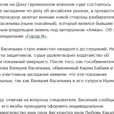
ском-на-Дону гарнизонном военном суде состоялось
 заседание по делу об аксайских рынках, в процесс
 прокурор зачитал мнение новой стороны разбирател
Васильева (ныне покойный), который являлся бывшим
ным владельцем земель под авторынком «Алмаз». Об 
енедельник
«Город N»
.
Васильева стало известно незадолго до слушаний. Н
ты защитников, судья удовлетворил ходатайство об
 показаний умершего. После того, как гособвинител
лова Валерия Васильева, обвиняемый Карим Бабаев и
 участников заседания заявили, что эти показания
рные, так как Валерия Васильева и его супруги Ирин
ду, отвечая на вопросы следователя, Васильев сообщи
у его якобы принудила оформить индивидуальное
имательство еще одна фигурантка дела Любовь Хакал