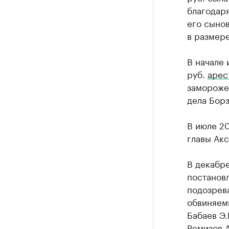
благодаря
его сынов
в размере
В начале 
руб.
арес
замороже
дела Борз
В июле 20
главы Ак
В декабр
постановл
подозрева
обвиняемы
Бабаев Э.
Ремизов А