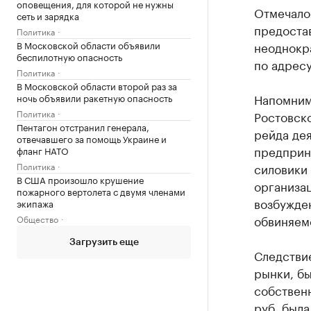
оповещения, для которой не нужны
Отмечалос
сеть и зарядка
предоста
Политика
В Московской области объявили
неоднокр
беспилотную опасность
по адресу
Политика
В Московской области второй раз за
Напомним,
ночь объявили ракетную опасность
Политика
Ростовск
Пентагон отстранил генерала,
рейда дея
отвечавшего за помощь Украине и
предприн
фланг НАТО
Политика
силовики 
В США произошло крушение
организа
пожарного вертолета с двумя членами
возбужден
экипажа
обвиняем
Общество
Загрузить еще
Следствие
рынки, бы
собственн
руб. была