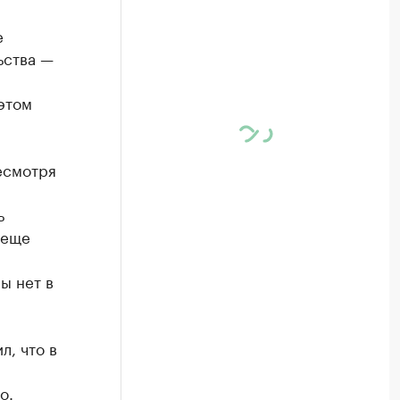
е
ьства —
этом
есмотря
ь
 еще
ы нет в
л, что в
о.