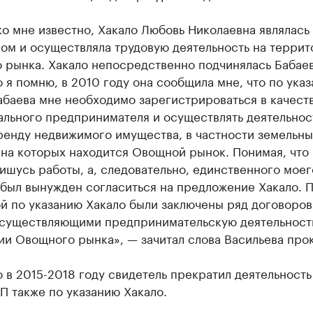
о мне известно, Хакало Любовь Николаевна являлась
ом и осуществляла трудовую деятельность на террит
 рынка. Хакало непосредственно подчинялась Бабаев
 я помню, в 2010 году она сообщила мне, что по ука
абаева мне необходимо зарегистрироваться в качест
ального предпринимателя и осуществлять деятельнос
ренду недвижимого имущества, в частности земельны
 на которых находится Овощной рынок. Понимая, что 
лишусь работы, а, следовательно, единственного моег
 был вынужден согласиться на предложение Хакало. 
й по указанию Хакало были заключены ряд договоров
осуществляющими предпринимательскую деятельност
ии Овощного рынка», — зачитал слова Васильева про
в 2015-2018 году свидетель прекратил деятельность
П также по указанию Хакало.