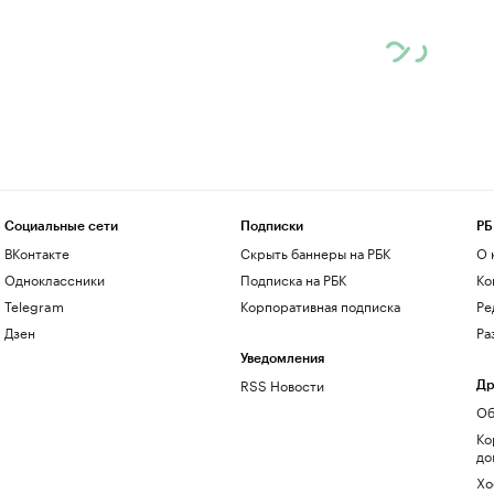
Социальные сети
Подписки
РБ
ВКонтакте
Скрыть баннеры на РБК
О 
Одноклассники
Подписка на РБК
Ко
Telegram
Корпоративная подписка
Ре
Дзен
Ра
Уведомления
RSS Новости
Др
Об
Ко
до
Хо