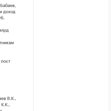
Бабаев,
и доход
уб.
млрд
тникам
пост
ев В.К.,
К.К.,
м —