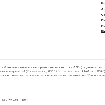
Ре
Зн
Са
РБ
РБ
Шк
ения и материалы информационного агентства «РБК» (свидетельство о 
овых коммуникаций (Роскомнадзор) 09.12.2015 за номером ИА №ФС77-63848) 
 связи, информационных технологий и массовых коммуникаций (Роскомнадз
нажмите Ctrl + Enter