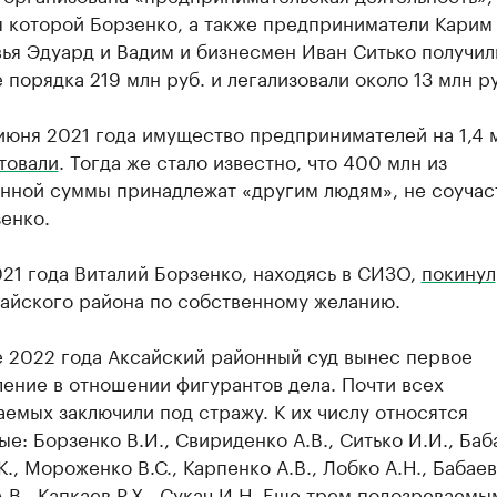
 которой Борзенко, а также предприниматели Карим 
ья Эдуард и Вадим и бизнесмен Иван Ситько получил
 порядка 219 млн руб. и легализовали около 13 млн р
июня 2021 года имущество предпринимателей на 1,4 
товали
. Тогда же стало известно, что 400 млн из
нной суммы принадлежат «другим людям», не соучас
енко.
21 года Виталий Борзенко, находясь в СИЗО,
покинул
сайского района по собственному желанию.
е 2022 года Аксайский районный суд вынес первое
ение в отношении фигурантов дела. Почти всех
емых заключили под стражу. К их числу относятся
е: Борзенко В.И., Свириденко А.В., Ситько И.И., Баба
К., Мороженко В.С., Карпенко А.В., Лобко А.Н., Бабаев 
.В., Капкаев Р.Х., Сукач И.Н. Еще трем подозреваемы