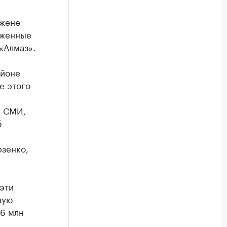
 жене
оженные
«Алмаз».
айоне
е этого
х СМИ,
б
рзенко,
эти
ную
26 млн