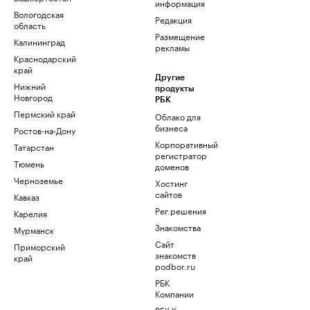
информация
Вологодская
Редакция
область
Размещение
Калининград
рекламы
Краснодарский
край
Другие
Нижний
продукты
Новгород
РБК
Пермский край
Облако для
бизнеса
Ростов-на-Дону
Корпоративный
Татарстан
регистратор
Тюмень
доменов
Черноземье
Хостинг
сайтов
Кавказ
Рег.решения
Карелия
Знакомства
Мурманск
Сайт
Приморский
знакомств
край
podbor.ru
РБК
Компании
РБК Курсы