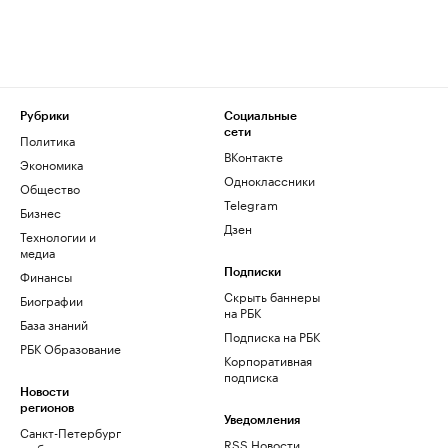
Рубрики
Социальные
сети
Политика
ВКонтакте
Экономика
Одноклассники
Общество
Telegram
Бизнес
Дзен
Технологии и
медиа
Финансы
Подписки
Скрыть баннеры
Биографии
на РБК
База знаний
Подписка на РБК
РБК Образование
Корпоративная
подписка
Новости
регионов
Уведомления
Санкт-Петербург
RSS Новости
и область