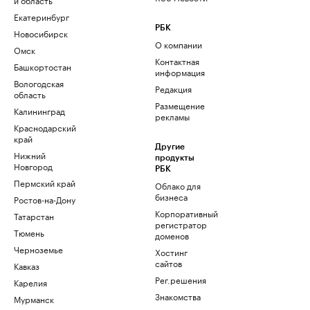
Екатеринбург
РБК
Новосибирск
О компании
Омск
Контактная
Башкортостан
информация
Вологодская
Редакция
область
Размещение
Калининград
рекламы
Краснодарский
край
Другие
Нижний
продукты
Новгород
РБК
Пермский край
Облако для
бизнеса
Ростов-на-Дону
Корпоративный
Татарстан
регистратор
Тюмень
доменов
Черноземье
Хостинг
сайтов
Кавказ
Рег.решения
Карелия
Знакомства
Мурманск