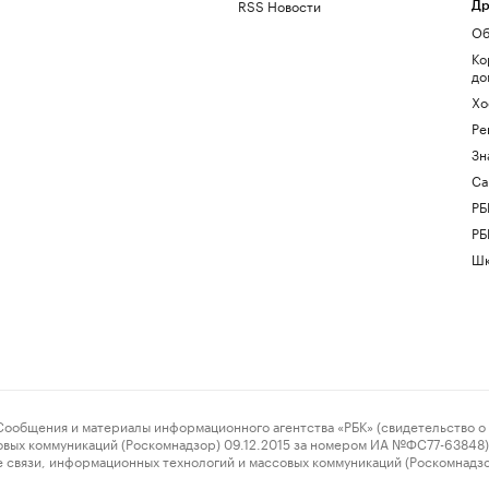
RSS Новости
Др
Об
Ко
до
Хо
Ре
Зн
Са
РБ
РБ
Шк
ения и материалы информационного агентства «РБК» (свидетельство о 
овых коммуникаций (Роскомнадзор) 09.12.2015 за номером ИА №ФС77-63848) 
 связи, информационных технологий и массовых коммуникаций (Роскомнадз