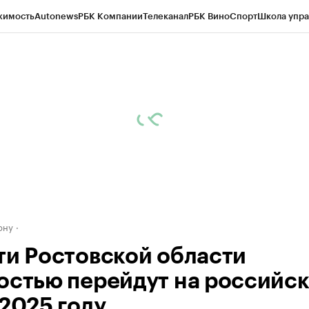
жимость
Autonews
РБК Компании
Телеканал
РБК Вино
Спорт
Школа упра
д
Стиль
Крипто
РБК Бизнес-среда
Дискуссионный клуб
Исследования
К
рагентов
Политика
Экономика
Бизнес
Технологии и медиа
Финансы
Рын
ону
ти Ростовской области
остью перейдут на российс
 2025 году