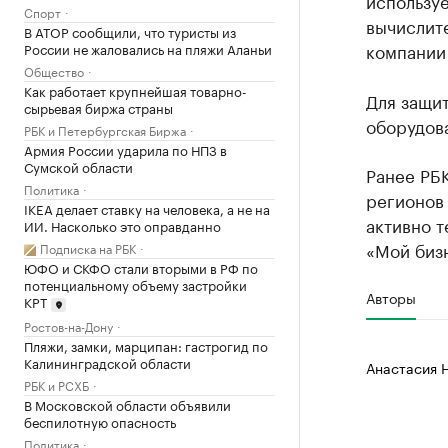
используе
Спорт
вычислит
В АТОР сообщили, что туристы из
компании
России не жаловались на пляжи Аланьи
Общество
Как работает крупнейшая товарно-
Для защит
сырьевая биржа страны
оборудова
РБК и Петербургская Биржа
Армия России ударила по НПЗ в
Сумской области
Ранее РБ
Политика
регионов
IKEA делает ставку на человека, а не на
активно т
ИИ. Насколько это оправданно
«Мой биз
Подписка на РБК
ЮФО и СКФО стали вторыми в РФ по
потенциальному объему застройки
Авторы
КРТ
Ростов-на-Дону
Пляжи, замки, марципан: гастрогид по
Калининградской области
Анастасия 
РБК и РСХБ
В Московской области объявили
беспилотную опасность
Политика