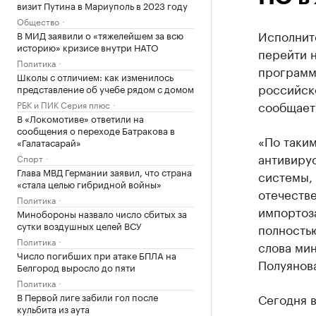
визит Путина в Мариуполь в 2023 году
Общество
Исполнит
В МИД заявили о «тяжелейшем за всю
историю» кризисе внутри НАТО
перейти 
Политика
программ
Школы с отличием: как изменилось
российск
представление об учебе рядом с домом
сообщает
РБК и ПИК Серия плюс
В «Локомотиве» ответили на
сообщения о переходе Батракова в
«По таким
«Галатасарай»
антивиру
Спорт
Глава МВД Германии заявил, что страна
системы,
«стала целью гибридной войны»
отечеств
Политика
импортоз
Минобороны назвало число сбитых за
сутки воздушных целей ВСУ
полностью
Политика
слова мин
Число погибших при атаке БПЛА на
Полуянов
Белгород выросло до пяти
Политика
В Первой лиге забили гол после
Сегодня в
кульбита из аута