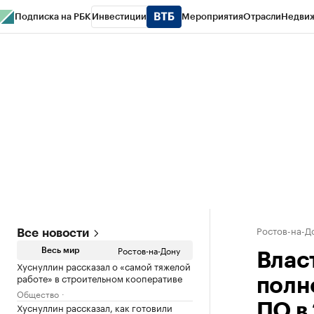
Подписка на РБК
Инвестиции
Мероприятия
Отрасли
Недви
РБК Курсы
РБК Life
Тренды
Визионеры
Национальные проекты
Горо
Спецпроекты СПб
Конференции СПб
Спецпроекты
Проверка конт
Ростов-на-Д
Все новости
Ростов-на-Дону
Весь мир
Влас
Хуснуллин рассказал о «самой тяжелой
работе» в строительном кооперативе
полн
Общество
Хуснуллин рассказал, как готовили
ПО в