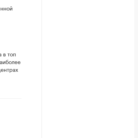
енной
 в топ
Наиболее
центрах