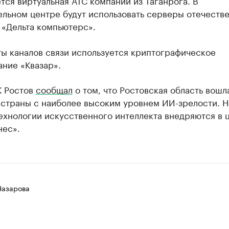
тся виртуальная АТС компании из Таганрога. В
ельном центре будут использовать серверы отечеств
 «Дельта компьютерс».
ы каналов связи используется криптографическое
ние «Квазар».
К Ростов
сообщал
о том, что Ростовская область вошла
 страны с наиболее высоким уровнем ИИ-зрелости. 
ехнологии искусственного интеллекта внедряются в 
нес».
Назарова