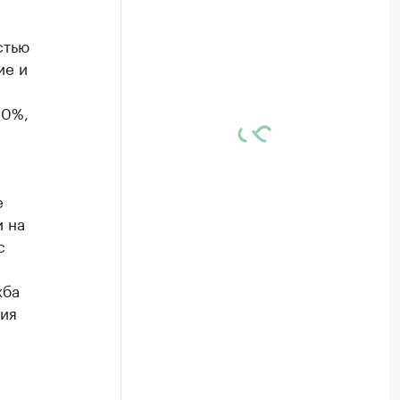
стью
ие и
80%,
е
 на
с
жба
ния