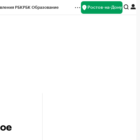
Ростов-на-Дону
вления РБК
РБК Образование
редитные рейтинги
Франшизы
Газета
ок наличной валюты
кое