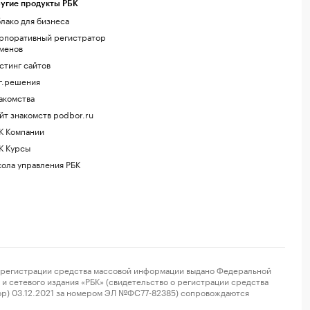
угие продукты РБК
лако для бизнеса
рпоративный регистратор
менов
стинг сайтов
г.решения
акомства
йт знакомств podbor.ru
К Компании
К Курсы
ола управления РБК
регистрации средства массовой информации выдано Федеральной
и сетевого издания «РБК» (свидетельство о регистрации средства
ор) 03.12.2021 за номером ЭЛ №ФС77-82385) сопровождаются