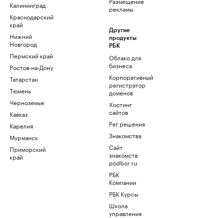
Размещение
Калининград
рекламы
Краснодарский
край
Другие
Нижний
продукты
Новгород
РБК
Пермский край
Облако для
бизнеса
Ростов-на-Дону
Корпоративный
Татарстан
регистратор
Тюмень
доменов
Черноземье
Хостинг
сайтов
Кавказ
Рег.решения
Карелия
Знакомства
Мурманск
Сайт
Приморский
знакомств
край
podbor.ru
РБК
Компании
РБК Курсы
Школа
управления